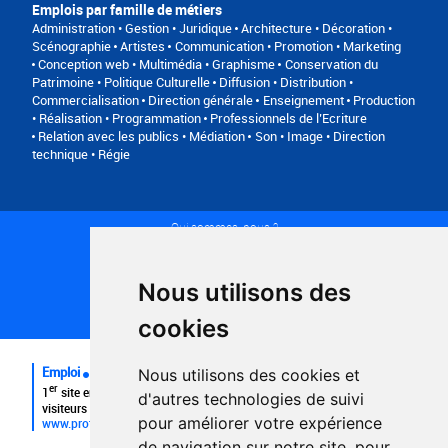
Emplois par famille de métiers
Administration • Gestion • Juridique
Architecture • Décoration •
Scénographie
Artistes
Communication • Promotion • Marketing
Conception web • Multimédia • Graphisme
Conservation du
Patrimoine • Politique Culturelle
Diffusion • Distribution •
Commercialisation
Direction générale
Enseignement
Production
• Réalisation • Programmation
Professionnels de l’Ecriture
Relation avec les publics • Médiation
Son • Image • Direction
technique • Régie
Qui sommes-nous ?
Conditions générales d'utilisation
Politique de confidentialité
Partenaires
Nous utilisons des
Plan du site
FAQ recruteurs
cookies
FAQ
Emploi
Nous utilisons des cookies et
er
1
site emploi du secteur culturel 784.000 visites et 230.000
d'autres technologies de suivi
visiteurs uniques par mois.
pour améliorer votre expérience
www.profilculture.com
de navigation sur notre site, pour