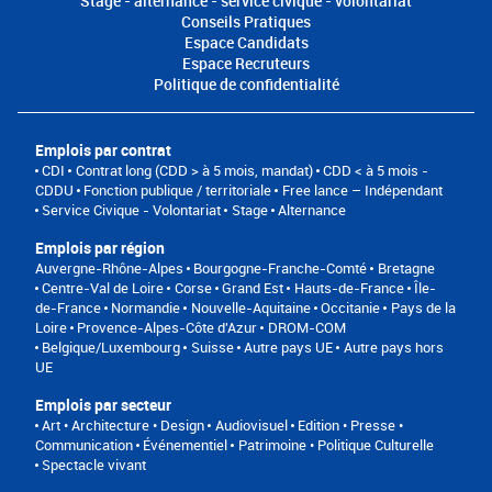
Stage - alternance - service civique - volontariat
Conseils Pratiques
Espace Candidats
Espace Recruteurs
Politique de confidentialité
Emplois par contrat
CDI
Contrat long (CDD > à 5 mois, mandat)
CDD < à 5 mois -
CDDU
Fonction publique / territoriale
Free lance – Indépendant
Service Civique - Volontariat
Stage
Alternance
Emplois par région
Auvergne-Rhône-Alpes
Bourgogne-Franche-Comté
Bretagne
Centre-Val de Loire
Corse
Grand Est
Hauts-de-France
Île-
de-France
Normandie
Nouvelle-Aquitaine
Occitanie
Pays de la
Loire
Provence-Alpes-Côte d'Azur
DROM-COM
Belgique/Luxembourg
Suisse
Autre pays UE
Autre pays hors
UE
Emplois par secteur
Art • Architecture • Design
Audiovisuel
Edition • Presse •
Communication
Événementiel
Patrimoine • Politique Culturelle
Spectacle vivant