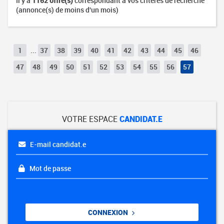
Il y a
1162 offre(s)
correspondant à vos critères de recherche
(annonce(s) de moins d'un mois)
1
...
37
38
39
40
41
42
43
44
45
46
47
48
49
50
51
52
53
54
55
56
57
VOTRE ESPACE
CANDIDAT.E
E-mail candidat.e
Mot de passe
CONNEXION