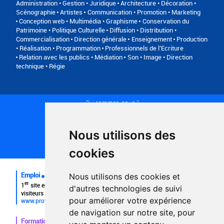
Administration • Gestion • Juridique
Architecture • Décoration •
Scénographie
Artistes
Communication • Promotion • Marketing
Conception web • Multimédia • Graphisme
Conservation du
Patrimoine • Politique Culturelle
Diffusion • Distribution •
Commercialisation
Direction générale
Enseignement
Production
• Réalisation • Programmation
Professionnels de l’Ecriture
Relation avec les publics • Médiation
Son • Image • Direction
technique • Régie
Qui sommes-nous ?
Conditions générales d'utilisation
Politique de confidentialité
Partenaires
Nous utilisons des
Plan du site
FAQ recruteurs
cookies
FAQ
Emploi
Nous utilisons des cookies et
er
1
site emploi du secteur culturel 784.000 visites et 230.000
d'autres technologies de suivi
visiteurs uniques par mois.
pour améliorer votre expérience
www.profilculture.com
de navigation sur notre site, pour
Formation