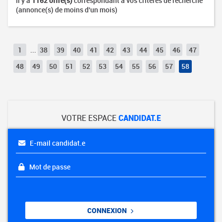
Il y a
1162 offre(s)
correspondant à vos critères de recherche
(annonce(s) de moins d'un mois)
1
...
38
39
40
41
42
43
44
45
46
47
48
49
50
51
52
53
54
55
56
57
58
VOTRE ESPACE
CANDIDAT.E
E-mail candidat.e
Mot de passe
CONNEXION