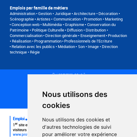
Emplois par famille de métiers
Administration • Gestion • Juridique
Architecture • Décoration •
Scénographie
Artistes
Communication • Promotion • Marketing
Conception web • Multimédia • Graphisme
Conservation du
Patrimoine • Politique Culturelle
Diffusion • Distribution •
Commercialisation
Direction générale
Enseignement
Production
• Réalisation • Programmation
Professionnels de l’Ecriture
Relation avec les publics • Médiation
Son • Image • Direction
technique • Régie
Qui sommes-nous ?
Conditions générales d'utilisation
Politique de confidentialité
Partenaires
Nous utilisons des
Plan du site
FAQ recruteurs
cookies
FAQ
Emploi
Nous utilisons des cookies et
er
1
site emploi du secteur culturel 784.000 visites et 230.000
d'autres technologies de suivi
visiteurs uniques par mois.
pour améliorer votre expérience
www.profilculture.com