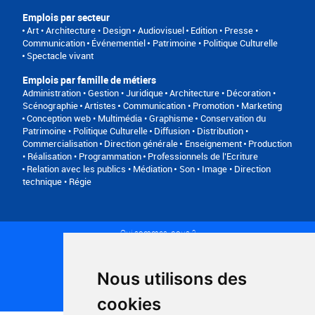
Emplois par secteur
Art • Architecture • Design
Audiovisuel
Edition • Presse •
Communication
Événementiel
Patrimoine • Politique Culturelle
Spectacle vivant
Emplois par famille de métiers
Administration • Gestion • Juridique
Architecture • Décoration •
Scénographie
Artistes
Communication • Promotion • Marketing
Conception web • Multimédia • Graphisme
Conservation du
Patrimoine • Politique Culturelle
Diffusion • Distribution •
Commercialisation
Direction générale
Enseignement
Production
• Réalisation • Programmation
Professionnels de l’Ecriture
Relation avec les publics • Médiation
Son • Image • Direction
technique • Régie
Qui sommes-nous ?
Conditions générales d'utilisation
Politique de confidentialité
Partenaires
Nous utilisons des
Plan du site
FAQ recruteurs
cookies
FAQ