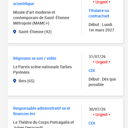
Urgent
scientifique
Titulaire ou
Musée d’art moderne et
contractuel
contemporain de Saint-Étienne
Métropole (MAMC+)
Début : Lundi
1er mars 2027
Saint-Étienne (42)
31/07/26
Régisseur.se son / vidéo
Urgent
Le Parvis scène nationale Tarbes
CDI
Pyrénées
Début : Dès que
Ibos (65)
possible
Responsable administratif.ve et
30/07/26
financier.ère
Urgent
Le Théâtre du Corps Pietragalla et
CDI
Julien Derouault