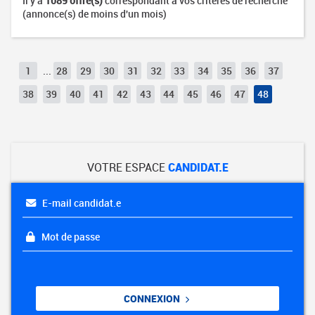
Il y a
1089 offre(s)
correspondant à vos critères de recherche
(annonce(s) de moins d'un mois)
1
...
28
29
30
31
32
33
34
35
36
37
38
39
40
41
42
43
44
45
46
47
48
VOTRE ESPACE
CANDIDAT.E
E-mail candidat.e
Mot de passe
CONNEXION