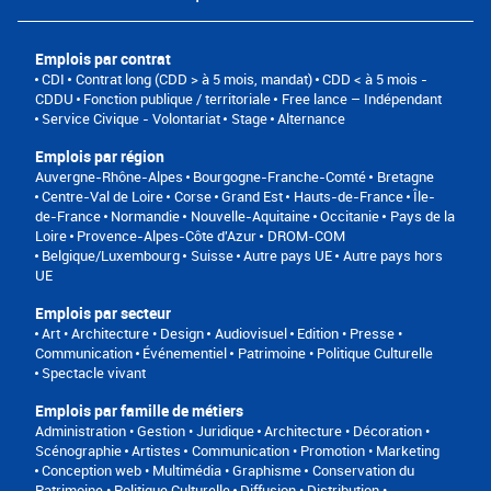
Emplois par contrat
CDI
Contrat long (CDD > à 5 mois, mandat)
CDD < à 5 mois -
CDDU
Fonction publique / territoriale
Free lance – Indépendant
Service Civique - Volontariat
Stage
Alternance
Emplois par région
Auvergne-Rhône-Alpes
Bourgogne-Franche-Comté
Bretagne
Centre-Val de Loire
Corse
Grand Est
Hauts-de-France
Île-
de-France
Normandie
Nouvelle-Aquitaine
Occitanie
Pays de la
Loire
Provence-Alpes-Côte d'Azur
DROM-COM
Belgique/Luxembourg
Suisse
Autre pays UE
Autre pays hors
UE
Emplois par secteur
Art • Architecture • Design
Audiovisuel
Edition • Presse •
Communication
Événementiel
Patrimoine • Politique Culturelle
Spectacle vivant
Emplois par famille de métiers
Administration • Gestion • Juridique
Architecture • Décoration •
Scénographie
Artistes
Communication • Promotion • Marketing
Conception web • Multimédia • Graphisme
Conservation du
Patrimoine • Politique Culturelle
Diffusion • Distribution •