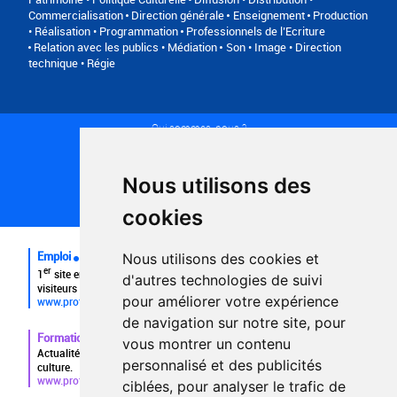
Commercialisation
Direction générale
Enseignement
Production
• Réalisation • Programmation
Professionnels de l’Ecriture
Relation avec les publics • Médiation
Son • Image • Direction
technique • Régie
Qui sommes-nous ?
Conditions générales d'utilisation
Politique de confidentialité
Partenaires
Nous utilisons des
Plan du site
FAQ recruteurs
cookies
FAQ
Emploi
Nous utilisons des cookies et
er
1
site emploi du secteur culturel 784.000 visites et 230.000
d'autres technologies de suivi
visiteurs uniques par mois.
pour améliorer votre expérience
www.profilculture.com
de navigation sur notre site, pour
Formation
vous montrer un contenu
Actualités, guide et annuaire des formations aux métiers de la
personnalisé et des publicités
culture.
www.profilculture-formation.com
ciblées, pour analyser le trafic de