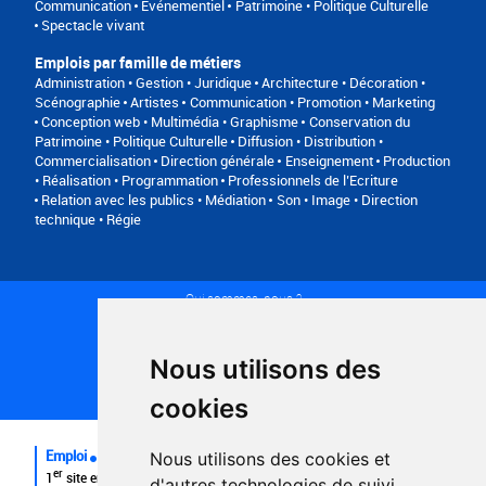
Communication
Événementiel
Patrimoine • Politique Culturelle
Spectacle vivant
Emplois par famille de métiers
Administration • Gestion • Juridique
Architecture • Décoration •
Scénographie
Artistes
Communication • Promotion • Marketing
Conception web • Multimédia • Graphisme
Conservation du
Patrimoine • Politique Culturelle
Diffusion • Distribution •
Commercialisation
Direction générale
Enseignement
Production
• Réalisation • Programmation
Professionnels de l’Ecriture
Relation avec les publics • Médiation
Son • Image • Direction
technique • Régie
Qui sommes-nous ?
Conditions générales d'utilisation
Politique de confidentialité
Partenaires
Nous utilisons des
Plan du site
FAQ recruteurs
cookies
FAQ
Emploi
Nous utilisons des cookies et
er
1
site emploi du secteur culturel 784.000 visites et 230.000
d'autres technologies de suivi