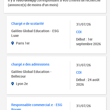
Il y a
1093 offre(s)
correspondant à vos critères de recherche
(annonce(s) de moins d'un mois)
Chargé.e de scolarité
31/07/26
Galileo Global Education - ESG
CDI
Luxe
Début : 1er
Paris 1er
septembre 2026
chargé.e des admissions
31/07/26
Galileo Global Education -
CDI
Bellecour
Début : 24 août
Lyon 2e
2026
Responsable commercial.e - ESG
31/07/26
Rouen