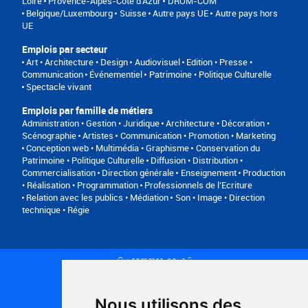
Loire
Provence-Alpes-Côte d'Azur
DROM-COM
Belgique/Luxembourg
Suisse
Autre pays UE
Autre pays hors
UE
Emplois par secteur
Art • Architecture • Design
Audiovisuel
Edition • Presse •
Communication
Événementiel
Patrimoine • Politique Culturelle
Spectacle vivant
Emplois par famille de métiers
Administration • Gestion • Juridique
Architecture • Décoration •
Scénographie
Artistes
Communication • Promotion • Marketing
Conception web • Multimédia • Graphisme
Conservation du
Patrimoine • Politique Culturelle
Diffusion • Distribution •
Commercialisation
Direction générale
Enseignement
Production
• Réalisation • Programmation
Professionnels de l’Ecriture
Relation avec les publics • Médiation
Son • Image • Direction
technique • Régie
Qui sommes-nous ?
Conditions générales d'utilisation
Politique de confidentialité
Partenaires
Nous utilisons des
Plan du site