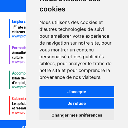
FAQ recruteurs
cookies
FAQ
Emploi
Nous utilisons des cookies et
er
1
site emploi du secteur culturel 784.000 visites et 230.000
d'autres technologies de suivi
visiteurs uniques par mois.
pour améliorer votre expérience
www.profilculture.com
de navigation sur notre site, pour
Formation
vous montrer un contenu
Actualités, guide et annuaire des formations aux métiers de la
personnalisé et des publicités
culture.
www.profilculture-formation.com
ciblées, pour analyser le trafic de
notre site et pour comprendre la
Accompagnement professionnel
provenance de nos visiteurs.
Bilan de compétences, coaching, techniques de recherche
d'emploi, entretien conseil.
www.profilculture-competences.com
J'accepte
Cabinet de recrutement
Je refuse
Le spécialiste du secteur culturel, une cvthèque de 86.000 CV
et réseau unique de professionnels.
www.profilculture-conseil.com/cabinet-recrutement
Changer mes préférences
SECTEURS
RECHERCHE