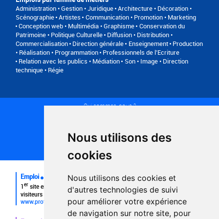
Administration • Gestion • Juridique
Architecture • Décoration •
Scénographie
Artistes
Communication • Promotion • Marketing
Conception web • Multimédia • Graphisme
Conservation du
Patrimoine • Politique Culturelle
Diffusion • Distribution •
Commercialisation
Direction générale
Enseignement
Production
• Réalisation • Programmation
Professionnels de l’Ecriture
Relation avec les publics • Médiation
Son • Image • Direction
technique • Régie
Qui sommes-nous ?
Conditions générales d'utilisation
Politique de confidentialité
Partenaires
Nous utilisons des
Plan du site
FAQ recruteurs
cookies
FAQ
Emploi
Nous utilisons des cookies et
er
1
site emploi du secteur culturel 784.000 visites et 230.000
d'autres technologies de suivi
visiteurs uniques par mois.
pour améliorer votre expérience
www.profilculture.com
de navigation sur notre site, pour