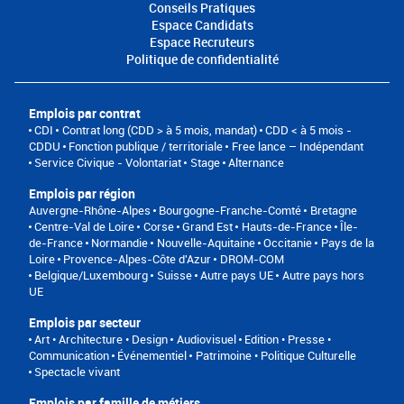
Conseils Pratiques
Espace Candidats
Espace Recruteurs
Politique de confidentialité
Emplois par contrat
CDI
Contrat long (CDD > à 5 mois, mandat)
CDD < à 5 mois -
CDDU
Fonction publique / territoriale
Free lance – Indépendant
Service Civique - Volontariat
Stage
Alternance
Emplois par région
Auvergne-Rhône-Alpes
Bourgogne-Franche-Comté
Bretagne
Centre-Val de Loire
Corse
Grand Est
Hauts-de-France
Île-
de-France
Normandie
Nouvelle-Aquitaine
Occitanie
Pays de la
Loire
Provence-Alpes-Côte d'Azur
DROM-COM
Belgique/Luxembourg
Suisse
Autre pays UE
Autre pays hors
UE
Emplois par secteur
Art • Architecture • Design
Audiovisuel
Edition • Presse •
Communication
Événementiel
Patrimoine • Politique Culturelle
Spectacle vivant
Emplois par famille de métiers