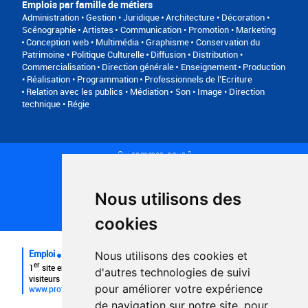
Emplois par famille de métiers
Administration • Gestion • Juridique
Architecture • Décoration •
Scénographie
Artistes
Communication • Promotion • Marketing
Conception web • Multimédia • Graphisme
Conservation du
Patrimoine • Politique Culturelle
Diffusion • Distribution •
Commercialisation
Direction générale
Enseignement
Production
• Réalisation • Programmation
Professionnels de l’Ecriture
Relation avec les publics • Médiation
Son • Image • Direction
technique • Régie
Qui sommes-nous ?
Conditions générales d'utilisation
Politique de confidentialité
Partenaires
Nous utilisons des
Plan du site
FAQ recruteurs
cookies
FAQ
Emploi
Nous utilisons des cookies et
er
1
site emploi du secteur culturel 784.000 visites et 230.000
d'autres technologies de suivi
visiteurs uniques par mois.
pour améliorer votre expérience
www.profilculture.com
de navigation sur notre site, pour