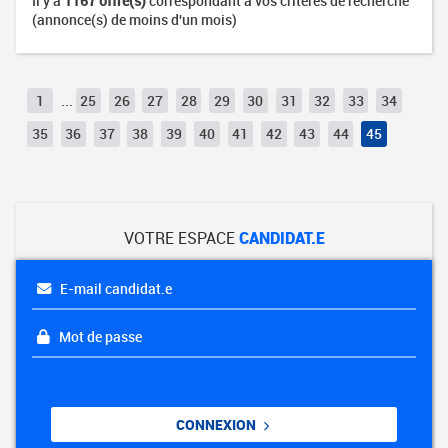
Il y a
1167 offre(s)
correspondant à vos critères de recherche
(annonce(s) de moins d'un mois)
1
...
25
26
27
28
29
30
31
32
33
34
35
36
37
38
39
40
41
42
43
44
45
VOTRE ESPACE
CANDIDAT.E
E-mail candidat.e
Mot de passe
CONNEXION