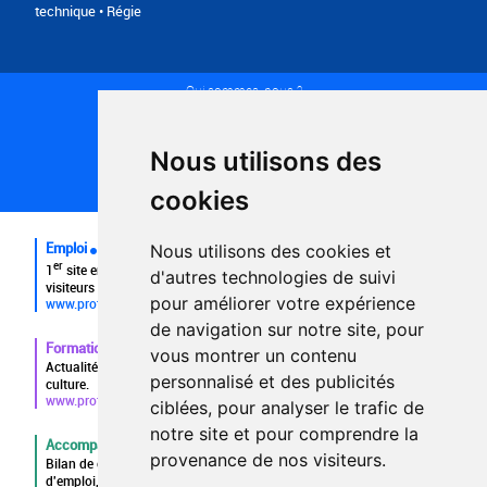
technique • Régie
Qui sommes-nous ?
Conditions générales d'utilisation
Politique de confidentialité
Partenaires
Nous utilisons des
Plan du site
FAQ recruteurs
cookies
FAQ
Emploi
Nous utilisons des cookies et
er
1
site emploi du secteur culturel 784.000 visites et 230.000
d'autres technologies de suivi
visiteurs uniques par mois.
pour améliorer votre expérience
www.profilculture.com
de navigation sur notre site, pour
Formation
vous montrer un contenu
Actualités, guide et annuaire des formations aux métiers de la
personnalisé et des publicités
culture.
www.profilculture-formation.com
ciblées, pour analyser le trafic de
notre site et pour comprendre la
Accompagnement professionnel
provenance de nos visiteurs.
Bilan de compétences, coaching, techniques de recherche
d'emploi, entretien conseil.