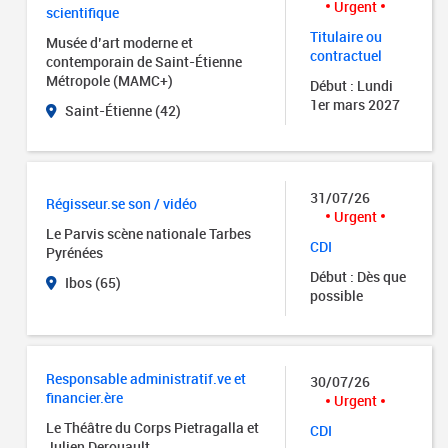
Urgent
scientifique
Titulaire ou
Musée d’art moderne et
contractuel
contemporain de Saint-Étienne
Métropole (MAMC+)
Début : Lundi
1er mars 2027
Saint-Étienne (42)
31/07/26
Régisseur.se son / vidéo
Urgent
Le Parvis scène nationale Tarbes
CDI
Pyrénées
Début : Dès que
Ibos (65)
possible
Responsable administratif.ve et
30/07/26
financier.ère
Urgent
Le Théâtre du Corps Pietragalla et
CDI
Julien Derouault