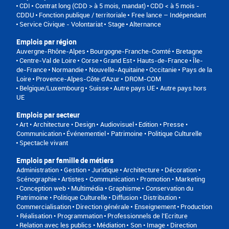
CDI
Contrat long (CDD > à 5 mois, mandat)
CDD < à 5 mois -
CDDU
Fonction publique / territoriale
Free lance – Indépendant
Service Civique - Volontariat
Stage
Alternance
Emplois par région
Auvergne-Rhône-Alpes
Bourgogne-Franche-Comté
Bretagne
Centre-Val de Loire
Corse
Grand Est
Hauts-de-France
Île-
de-France
Normandie
Nouvelle-Aquitaine
Occitanie
Pays de la
Loire
Provence-Alpes-Côte d'Azur
DROM-COM
Belgique/Luxembourg
Suisse
Autre pays UE
Autre pays hors
UE
Emplois par secteur
Art • Architecture • Design
Audiovisuel
Edition • Presse •
Communication
Événementiel
Patrimoine • Politique Culturelle
Spectacle vivant
Emplois par famille de métiers
Administration • Gestion • Juridique
Architecture • Décoration •
Scénographie
Artistes
Communication • Promotion • Marketing
Conception web • Multimédia • Graphisme
Conservation du
Patrimoine • Politique Culturelle
Diffusion • Distribution •
Commercialisation
Direction générale
Enseignement
Production
• Réalisation • Programmation
Professionnels de l’Ecriture
Relation avec les publics • Médiation
Son • Image • Direction