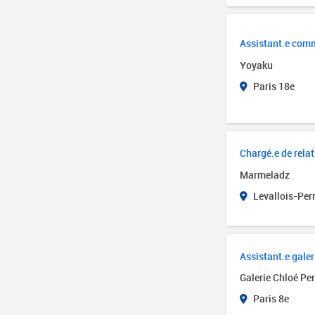
Assistant.e comm
Yoyaku
Paris 18e
Chargé.e de rela
Marmeladz
Levallois-Perr
Assistant.e gale
Galerie Chloé Per
Paris 8e