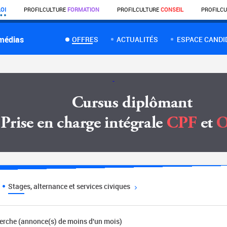
OI
PROFIL
CULTURE
FORMATION
PROFIL
CULTURE
CONSEIL
PROFIL
CU
 médias
OFFRES
ACTUALITÉS
ESPACE CANDI
Stages, alternance et services civiques
herche (annonce(s) de moins d'un mois)