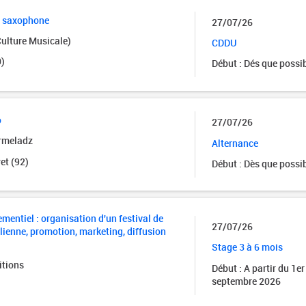
e saxophone
27/07/26
Culture Musicale)
CDDU
)
Début : Dés que possi
o
27/07/26
rmeladz
Alternance
et (92)
Début : Dès que possi
mentiel : organisation d'un festival de
27/07/26
alienne, promotion, marketing, diffusion
Stage 3 à 6 mois
itions
Début : A partir du 1er
septembre 2026