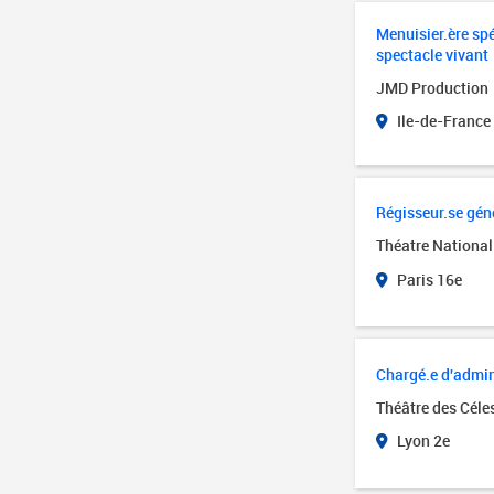
Menuisier.ère spé
spectacle vivant
JMD Production
Ile-de-France
Régisseur.se géné
Théatre National 
Paris 16e
Chargé.e d'admin
Théâtre des Céles
Lyon 2e