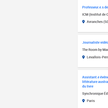
Professeur.e.s d
ICM (Institut de 
Avranches (50
Journaliste vidé
The Room by Ma
Levallois-Perr
Assistant.e événe
littérature austr
du livre
Synchronique Éd
Paris