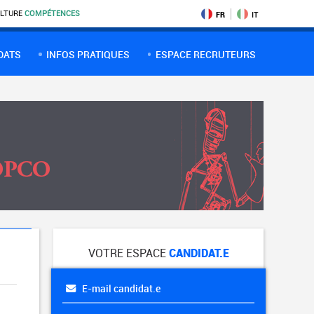
LTURE
COMPÉTENCES
FR
IT
DATS
INFOS PRATIQUES
ESPACE RECRUTEURS
VOTRE ESPACE
CANDIDAT.E
E-mail candidat.e