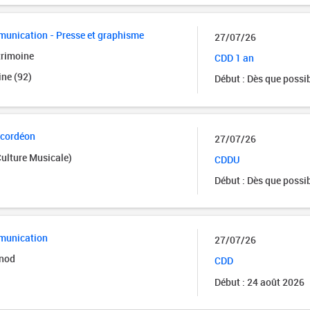
munication - Presse et graphisme
27/07/26
trimoine
CDD 1 an
ine (92)
Début : Dès que possi
ccordéon
27/07/26
Culture Musicale)
CDDU
Début : Dès que possi
munication
27/07/26
ynod
CDD
Début : 24 août 2026