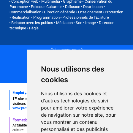
Conception web • Multimédia • Graphisme
Conservation du
Patrimoine • Politique Culturelle
Diffusion • Distribution •
Commercialisation
Direction générale
Enseignement
Production
• Réalisation • Programmation
Professionnels de l’Ecriture
Relation avec les publics • Médiation
Son • Image • Direction
technique • Régie
Qui sommes-nous ?
Conditions générales d'utilisation
Politique de confidentialité
Partenaires
Nous utilisons des
Plan du site
FAQ recruteurs
cookies
FAQ
Emploi
Nous utilisons des cookies et
er
1
site emploi du secteur culturel 784.000 visites et 230.000
d'autres technologies de suivi
visiteurs uniques par mois.
pour améliorer votre expérience
www.profilculture.com
de navigation sur notre site, pour
Formation
vous montrer un contenu
Actualités, guide et annuaire des formations aux métiers de la
personnalisé et des publicités
culture.