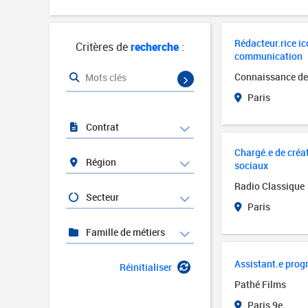
Rédacteur.rice ic
Critères de
recherche
:
communication
Connaissance de
Mots clés
Paris
Contrat
Chargé.e de créa
Région
sociaux
Radio Classique
Secteur
Paris
Famille de métiers
Assistant.e prog
Réinitialiser
Pathé Films
Paris 9e