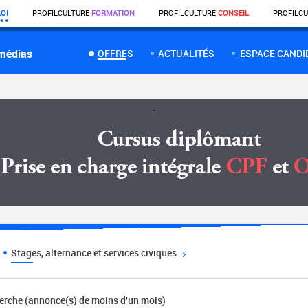
OI
PROFIL
CULTURE
FORMATION
PROFIL
CULTURE
CONSEIL
PROFIL
CU
 médias
OFFRES
ACTUALITÉS
ESPACE CANDI
Stages, alternance et services civiques
herche (annonce(s) de moins d'un mois)