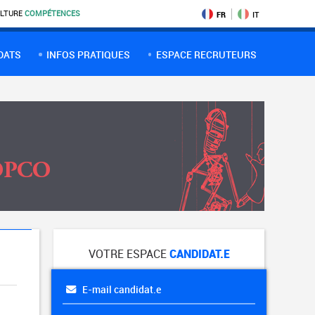
LTURE
COMPÉTENCES
FR
IT
DATS
INFOS PRATIQUES
ESPACE RECRUTEURS
VOTRE ESPACE
CANDIDAT.E
E-mail candidat.e