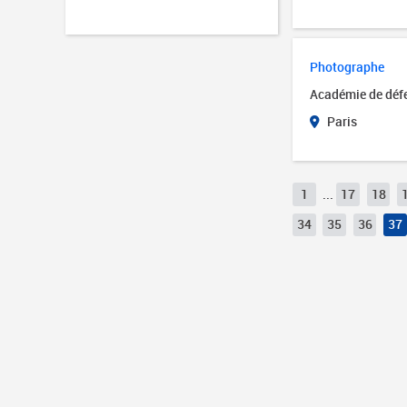
Photographe
Académie de défen
Paris
1
...
17
18
34
35
36
37