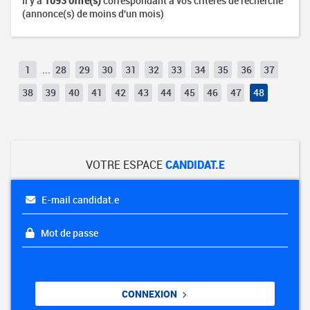
Il y a
1093 offre(s)
correspondant à vos critères de recherche
(annonce(s) de moins d'un mois)
1
...
28
29
30
31
32
33
34
35
36
37
38
39
40
41
42
43
44
45
46
47
48
VOTRE ESPACE
CANDIDAT.E
E-mail candidat.e
Mot de passe
CONNEXION