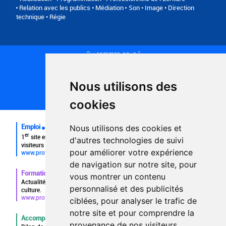
Relation avec les publics • Médiation
Son • Image • Direction
technique • Régie
Qui sommes-nous ?
Conditions générales d'utilisation
Politique de confidentialité
Partenaires
Nous utilisons des
Plan du site
FAQ recruteurs
cookies
FAQ
Emploi
Nous utilisons des cookies et
er
1
site emploi du secteur culturel 784.000 visites et 230.000
d'autres technologies de suivi
visiteurs uniques par mois.
pour améliorer votre expérience
www.profilculture.com
de navigation sur notre site, pour
Formation
vous montrer un contenu
Actualités, guide et annuaire des formations aux métiers de la
personnalisé et des publicités
culture.
www.profilculture-formation.com
ciblées, pour analyser le trafic de
notre site et pour comprendre la
Accompagnement professionnel
provenance de nos visiteurs.