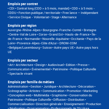
Emplois par contrat
CDI
Contrat long (CDD > à 5 mois, mandat)
CDD < à 5 mois -
CDDU
Fonction publique / territoriale
Free lance – Indépendant
Service Civique - Volontariat
Stage
Alternance
Emplois par région
Auvergne-Rhône-Alpes
Bourgogne-Franche-Comté
Bretagne
Centre-Val de Loire
Corse
Grand Est
Hauts-de-France
Île-
de-France
Normandie
Nouvelle-Aquitaine
Occitanie
Pays de la
Loire
Provence-Alpes-Côte d'Azur
DROM-COM
Belgique/Luxembourg
Suisse
Autre pays UE
Autre pays hors
UE
Emplois par secteur
Art • Architecture • Design
Audiovisuel
Edition • Presse •
Communication
Événementiel
Patrimoine • Politique Culturelle
Spectacle vivant
Emplois par famille de métiers
Administration • Gestion • Juridique
Architecture • Décoration •
Scénographie
Artistes
Communication • Promotion • Marketing
Conception web • Multimédia • Graphisme
Conservation du
Patrimoine • Politique Culturelle
Diffusion • Distribution •
Commercialisation
Direction générale
Enseignement
Production
• Réalisation • Programmation
Professionnels de l’Ecriture