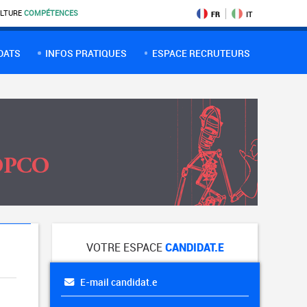
LTURE
COMPÉTENCES
FR
IT
DATS
INFOS PRATIQUES
ESPACE RECRUTEURS
VOTRE ESPACE
CANDIDAT.E
E-mail candidat.e