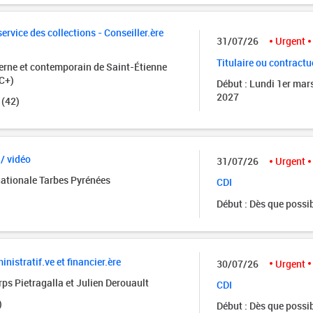
rvice des collections - Conseiller.ère
31/07/26
Urgent
Titulaire ou contractu
rne et contemporain de Saint-Étienne
C+)
Début : Lundi 1er mar
2027
 (42)
 / vidéo
31/07/26
Urgent
nationale Tarbes Pyrénées
CDI
Début : Dès que possi
istratif.ve et financier.ère
30/07/26
Urgent
ps Pietragalla et Julien Derouault
CDI
)
Début : Dès que possi