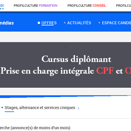
OI
PROFIL
CULTURE
FORMATION
PROFIL
CULTURE
CONSEIL
PROFIL
CU
 médias
OFFRES
ACTUALITÉS
ESPACE CANDI
Stages, alternance et services civiques
herche (annonce(s) de moins d'un mois)