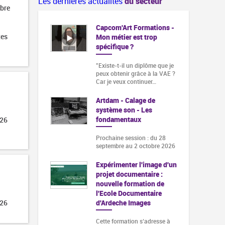
Les dernières actualités
du secteur
obre
Capcom'Art Formations -
tes
Mon métier est trop
spécifique ?
"Existe-t-il un diplôme que je
peux obtenir grâce à la VAE ?
Car je veux continuer…
Artdam - Calage de
système son - Les
fondamentaux
026
Prochaine session : du 28
septembre au 2 octobre 2026
Expérimenter l'image d'un
projet documentaire :
nouvelle formation de
l'Ecole Documentaire
d'Ardeche Images
026
Cette formation s‘adresse à