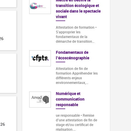
idence artistique
transition écologique et
sociale dans le spectacle
vivant
 à administrer
le vivant :
Attestation de formation •
S’approprier les
ns,
fondamentaux de la
nts et
26
démarche de transition…
s de
ement
Fondamentaux de
l’écoscénographie
immersif -
Attestation de fin de
formation Appréhender les
différents enjeux
environnementaux,…
des pratiques
ynthés Hardware
d
Numérique et
ion MAO
communication
responsable
les fonctionnalités
s de chaque
ue responsable • Remise
ur Moog présenté…
d’une attestation de fin de
026
stage et/ou certificat de
réalisation.…