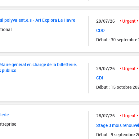
il polyvalent.e.s - Art Explora Le Havre
29/07/26
Urgent
tional
CDD
Début : 30 septembre
taire général en charge de la billetterie,
29/07/26
Urgent
s publics
CDI
Début : 15 octobre 20
lerie
28/07/26
Urgent
ntreprise
Stage 3 mois renouve
Début : 9 septembre 
Régie lumière –
Montage 