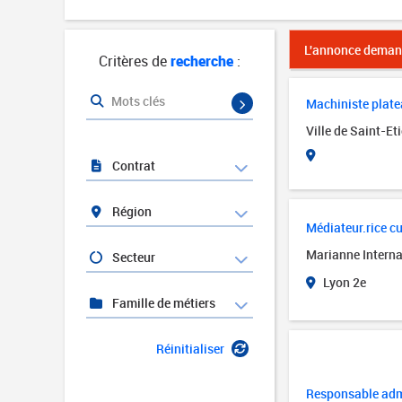
L'annonce demand
Critères de
recherche
:
Mots clés
Machiniste platea
Ville de Saint-Et
Contrat
Région
Médiateur.rice cul
Marianne Interna
Secteur
Lyon 2e
Famille de métiers
Réinitialiser
Responsable admi