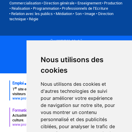
Commercialisation
Direction générale
Enseignement
Production
• Réalisation • Programmation
Professionnels de l’Ecriture
Relation avec les publics • Médiation
Son • Image • Direction
technique • Régie
Qui sommes-nous ?
Conditions générales d'utilisation
Politique de confidentialité
Partenaires
Nous utilisons des
Plan du site
FAQ recruteurs
cookies
FAQ
Emploi
Nous utilisons des cookies et
er
1
site emploi du secteur culturel 784.000 visites et 230.000
d'autres technologies de suivi
visiteurs uniques par mois.
pour améliorer votre expérience
www.profilculture.com
de navigation sur notre site, pour
Formation
vous montrer un contenu
Actualités, guide et annuaire des formations aux métiers de la
personnalisé et des publicités
culture.
www.profilculture-formation.com
ciblées, pour analyser le trafic de