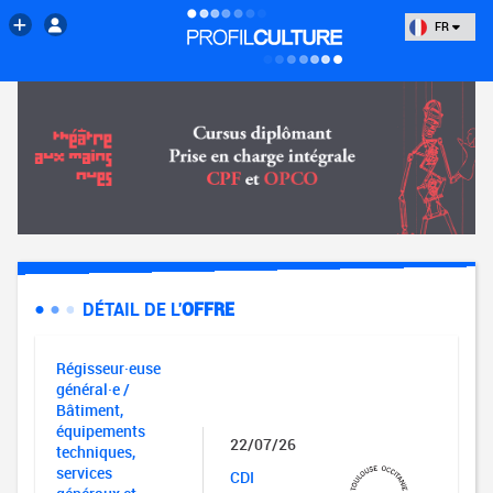
FR
DÉTAIL DE L'
OFFRE
Régisseur·euse
général·e /
Bâtiment,
équipements
22/07/26
techniques,
services
CDI