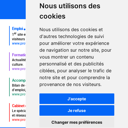
Partenaires
Nous utilisons des
Plan du site
FAQ recruteurs
cookies
FAQ
Emploi
Nous utilisons des cookies et
er
1
site emploi du secteur culturel 784.000 visites et 230.000
d'autres technologies de suivi
visiteurs uniques par mois.
pour améliorer votre expérience
www.profilculture.com
de navigation sur notre site, pour
Formation
vous montrer un contenu
Actualités, guide et annuaire des formations aux métiers de la
personnalisé et des publicités
culture.
www.profilculture-formation.com
ciblées, pour analyser le trafic de
notre site et pour comprendre la
Accompagnement professionnel
provenance de nos visiteurs.
Bilan de compétences, coaching, techniques de recherche
d'emploi, entretien conseil.
www.profilculture-competences.com
J'accepte
Cabinet de recrutement
Je refuse
Le spécialiste du secteur culturel, une cvthèque de 86.000 CV
et réseau unique de professionnels.
www.profilculture-conseil.com/cabinet-recrutement
Changer mes préférences