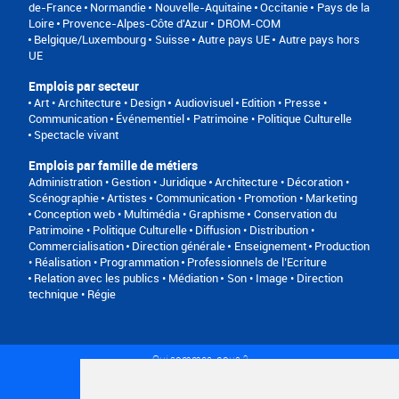
de-France
Normandie
Nouvelle-Aquitaine
Occitanie
Pays de la
Loire
Provence-Alpes-Côte d'Azur
DROM-COM
Belgique/Luxembourg
Suisse
Autre pays UE
Autre pays hors
UE
Emplois par secteur
Art • Architecture • Design
Audiovisuel
Edition • Presse •
Communication
Événementiel
Patrimoine • Politique Culturelle
Spectacle vivant
Emplois par famille de métiers
Administration • Gestion • Juridique
Architecture • Décoration •
Scénographie
Artistes
Communication • Promotion • Marketing
Conception web • Multimédia • Graphisme
Conservation du
Patrimoine • Politique Culturelle
Diffusion • Distribution •
Commercialisation
Direction générale
Enseignement
Production
• Réalisation • Programmation
Professionnels de l’Ecriture
Relation avec les publics • Médiation
Son • Image • Direction
technique • Régie
Qui sommes-nous ?
Conditions générales d'utilisation
Politique de confidentialité