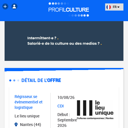
FR
DÉTAIL DE L'
OFFRE
Régisseur.se
10/08/26
évènementiel et
CDI
logistique
Début :
Le lieu unique
Septembre
Nantes (44)
2026