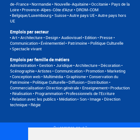
de-France
Normandie
Nouvelle-Aquitaine
Occitanie
Pays de la
Loire
Provence-Alpes-Côte d'Azur
DROM-COM
Belgique/Luxembourg
Suisse
Autre pays UE
Autre pays hors
UE
Emplois par secteur
Art • Architecture • Design
Audiovisuel
Edition • Presse •
Communication
Événementiel
Patrimoine • Politique Culturelle
Spectacle vivant
Emplois par famille de métiers
Administration • Gestion • Juridique
Architecture • Décoration •
Scénographie
Artistes
Communication • Promotion • Marketing
Conception web • Multimédia • Graphisme
Conservation du
Patrimoine • Politique Culturelle
Diffusion • Distribution •
Commercialisation
Direction générale
Enseignement
Production
• Réalisation • Programmation
Professionnels de l’Ecriture
Relation avec les publics • Médiation
Son • Image • Direction
technique • Régie
Qui sommes-nous ?
Conditions générales d'utilisation
Politique de confidentialité