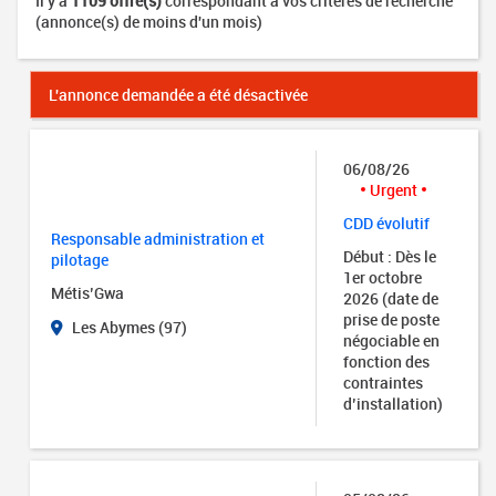
Il y a
1109 offre(s)
correspondant à vos critères de recherche
(annonce(s) de moins d'un mois)
L'annonce demandée a été désactivée
06/08/26
Urgent
CDD évolutif
Responsable administration et
Début : Dès le
pilotage
1er octobre
Métis’Gwa
2026 (date de
prise de poste
Les Abymes (97)
négociable en
fonction des
contraintes
d’installation)