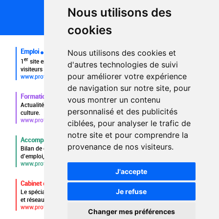
Partenaires
Nous utilisons des
Plan du site
FAQ recruteurs
cookies
FAQ
Emploi
Nous utilisons des cookies et
er
1
site emploi du secteur culturel 784.000 visites et 230.000
d'autres technologies de suivi
visiteurs uniques par mois.
pour améliorer votre expérience
www.profilculture.com
de navigation sur notre site, pour
Formation
vous montrer un contenu
Actualités, guide et annuaire des formations aux métiers de la
personnalisé et des publicités
culture.
www.profilculture-formation.com
ciblées, pour analyser le trafic de
notre site et pour comprendre la
Accompagnement professionnel
provenance de nos visiteurs.
Bilan de compétences, coaching, techniques de recherche
d'emploi, entretien conseil.
www.profilculture-competences.com
J'accepte
Cabinet de recrutement
Je refuse
Le spécialiste du secteur culturel, une cvthèque de 86.000 CV
et réseau unique de professionnels.
www.profilculture-conseil.com/cabinet-recrutement
Changer mes préférences