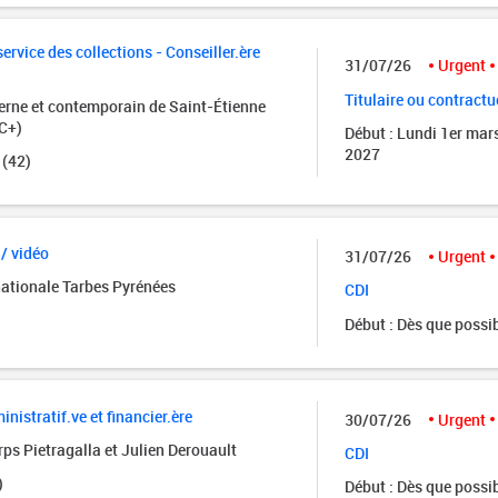
rvice des collections - Conseiller.ère
31/07/26
Urgent
Titulaire ou contractu
rne et contemporain de Saint-Étienne
C+)
Début : Lundi 1er mar
2027
 (42)
 / vidéo
31/07/26
Urgent
nationale Tarbes Pyrénées
CDI
Début : Dès que possi
istratif.ve et financier.ère
30/07/26
Urgent
ps Pietragalla et Julien Derouault
CDI
)
Début : Dès que possi