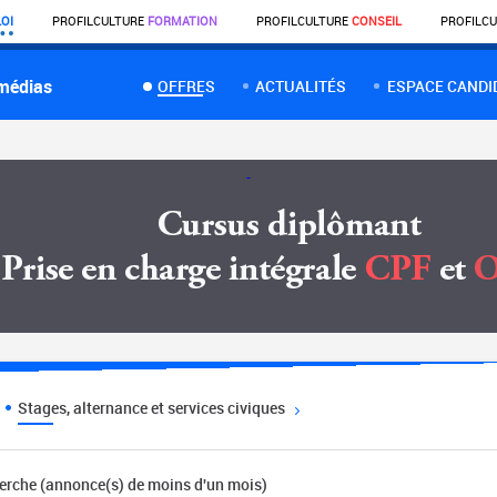
OI
PROFIL
CULTURE
FORMATION
PROFIL
CULTURE
CONSEIL
PROFIL
CU
 médias
OFFRES
ACTUALITÉS
ESPACE CANDI
Stages, alternance et services civiques
herche (annonce(s) de moins d'un mois)