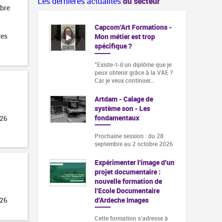
Les dernières actualités
du secteur
obre
Capcom'Art Formations -
tes
Mon métier est trop
spécifique ?
"Existe-t-il un diplôme que je
peux obtenir grâce à la VAE ?
Car je veux continuer…
Artdam - Calage de
système son - Les
fondamentaux
026
Prochaine session : du 28
septembre au 2 octobre 2026
Expérimenter l'image d'un
projet documentaire :
nouvelle formation de
l'Ecole Documentaire
d'Ardeche Images
026
Cette formation s‘adresse à