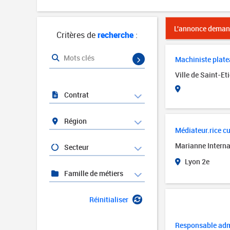
L'annonce demand
Critères de
recherche
:
Mots clés
Machiniste platea
Ville de Saint-Et
Contrat
Région
Médiateur.rice cul
Marianne Interna
Secteur
Lyon 2e
Famille de métiers
Réinitialiser
Responsable admi