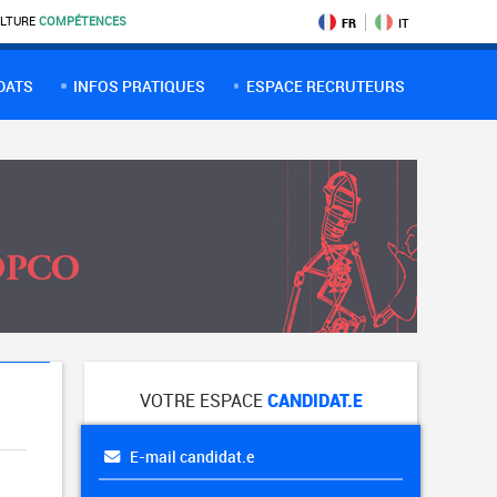
LTURE
COMPÉTENCES
FR
IT
DATS
INFOS PRATIQUES
ESPACE RECRUTEURS
VOTRE ESPACE
CANDIDAT.E
E-mail candidat.e