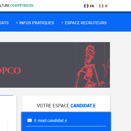
LTURE
COMPÉTENCES
FR
IT
DATS
INFOS PRATIQUES
ESPACE RECRUTEURS
VOTRE ESPACE
CANDIDAT.E
E-mail candidat.e