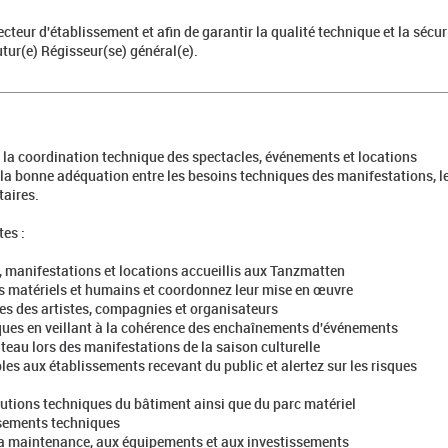
recteur d'établissement et afin de garantir la qualité technique et la sécur
futur(e) Régisseur(se) général(e).
 la coordination technique des spectacles, événements et locations
e la bonne adéquation entre les besoins techniques des manifestations, l
taires.
es :
, manifestations et locations accueillis aux Tanzmatten
ins matériels et humains et coordonnez leur mise en œuvre
es des artistes, compagnies et organisateurs
iques en veillant à la cohérence des enchaînements d'événements
ateau lors des manifestations de la saison culturelle
bles aux établissements recevant du public et alertez sur les risques
olutions techniques du bâtiment ainsi que du parc matériel
issements techniques
à la maintenance, aux équipements et aux investissements