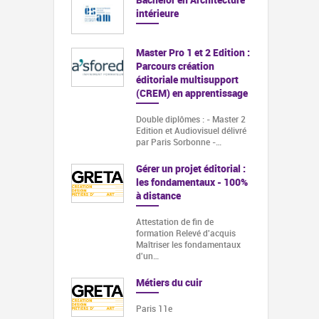
intérieure
 de fin de
xplorer les
Master Pro 1 et 2 Edition :
stiques et
Parcours création
 les…
éditoriale multisupport
(CREM) en apprentissage
n système L-
 - Mise en
Double diplômes : - Master 2
un système Kara
Edition et Audiovisuel délivré
par Paris Sorbonne -…
 de fin de
Gérer un projet éditorial :
Possibilité de
les fondamentaux - 100%
d'une certification
à distance
s…
Attestation de fin de
e les enjeux
formation Relevé d'acquis
mentaux de la
Maîtriser les fondamentaux
d'un…
 • Remise d’une
Métiers du cuir
 de fin de stage
icat de réalisation.
Paris 11e