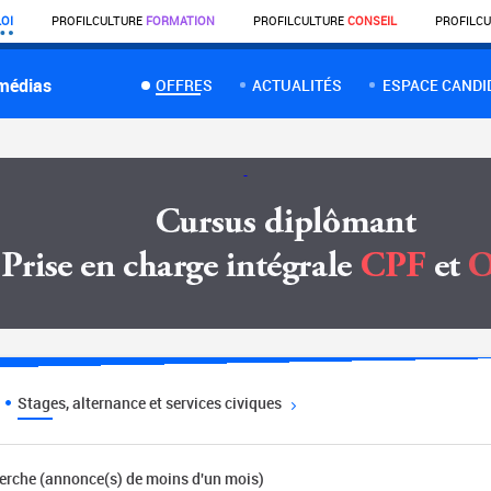
OI
PROFIL
CULTURE
FORMATION
PROFIL
CULTURE
CONSEIL
PROFIL
CU
 médias
OFFRES
ACTUALITÉS
ESPACE CANDI
Stages, alternance et services civiques
herche (annonce(s) de moins d'un mois)