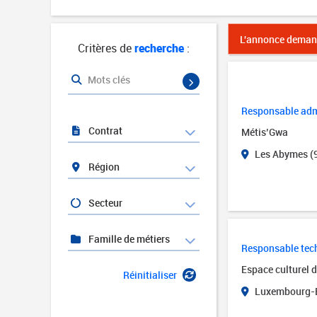
L'annonce demand
Critères de
recherche
:
Mots clés
Responsable admi
Contrat
Métis’Gwa
Les Abymes (
Région
Secteur
Famille de métiers
Responsable tech
Espace culturel 
Réinitialiser
Luxembourg-B