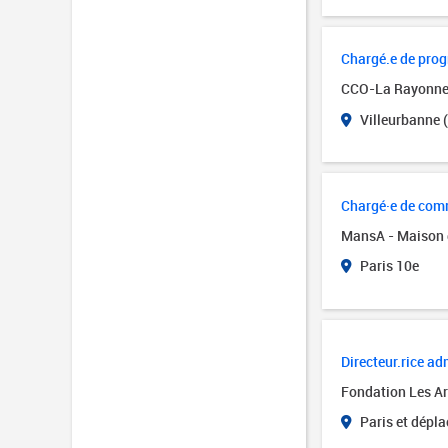
Chargé.e de pro
CCO-La Rayonn
Villeurbanne 
Chargé·e de comm
MansA - Maison 
Paris 10e
Directeur.rice adm
Fondation Les Art
Paris et dépl