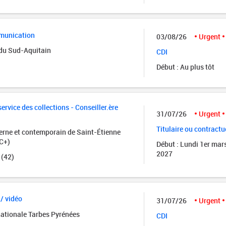
munication
03/08/26
Urgent
 du Sud-Aquitain
CDI
Début : Au plus tôt
rvice des collections - Conseiller.ère
31/07/26
Urgent
Titulaire ou contractu
rne et contemporain de Saint-Étienne
C+)
Début : Lundi 1er mar
2027
 (42)
 / vidéo
31/07/26
Urgent
nationale Tarbes Pyrénées
CDI