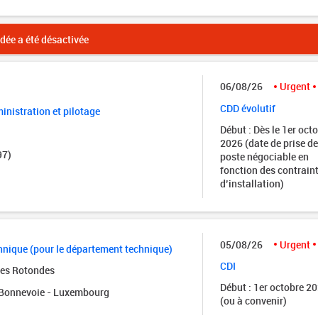
ée a été désactivée
06/08/26
Urgent
CDD évolutif
nistration et pilotage
Début : Dès le 1er oct
2026 (date de prise de
97)
poste négociable en
fonction des contrain
d’installation)
05/08/26
Urgent
nique (pour le département technique)
CDI
des Rotondes
Début : 1er octobre 2
onnevoie - Luxembourg
(ou à convenir)