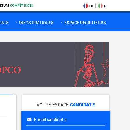
LTURE
COMPÉTENCES
FR
IT
DATS
INFOS PRATIQUES
ESPACE RECRUTEURS
VOTRE ESPACE
CANDIDAT.E
E-mail candidat.e