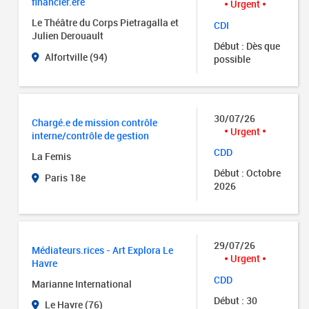
financier.ère
Urgent
Le Théâtre du Corps Pietragalla et
CDI
Julien Derouault
Début : Dès que
Alfortville (94)
possible
30/07/26
Chargé.e de mission contrôle
Urgent
interne/contrôle de gestion
CDD
La Femis
Début : Octobre
Paris 18e
2026
29/07/26
Médiateurs.rices - Art Explora Le
Urgent
Havre
CDD
Marianne International
Début : 30
Le Havre (76)