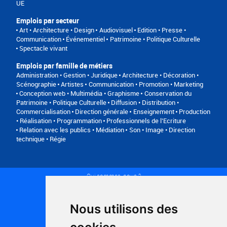
UE
Emplois par secteur
Art • Architecture • Design
Audiovisuel
Edition • Presse •
Communication
Événementiel
Patrimoine • Politique Culturelle
Spectacle vivant
Emplois par famille de métiers
Administration • Gestion • Juridique
Architecture • Décoration •
Scénographie
Artistes
Communication • Promotion • Marketing
Conception web • Multimédia • Graphisme
Conservation du
Patrimoine • Politique Culturelle
Diffusion • Distribution •
Commercialisation
Direction générale
Enseignement
Production
• Réalisation • Programmation
Professionnels de l’Ecriture
Relation avec les publics • Médiation
Son • Image • Direction
technique • Régie
Qui sommes-nous ?
Conditions générales d'utilisation
Politique de confidentialité
Partenaires
Nous utilisons des
Plan du site
FAQ recruteurs
FAQ