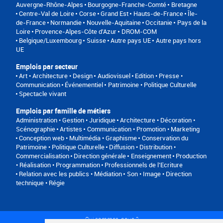
Auvergne-Rhône-Alpes
Bourgogne-Franche-Comté
Bretagne
Centre-Val de Loire
Corse
Grand Est
Hauts-de-France
Île-
de-France
Normandie
Nouvelle-Aquitaine
Occitanie
Pays de la
Loire
Provence-Alpes-Côte d'Azur
DROM-COM
Belgique/Luxembourg
Suisse
Autre pays UE
Autre pays hors
UE
Emplois par secteur
Art • Architecture • Design
Audiovisuel
Edition • Presse •
Communication
Événementiel
Patrimoine • Politique Culturelle
Spectacle vivant
Emplois par famille de métiers
Administration • Gestion • Juridique
Architecture • Décoration •
Scénographie
Artistes
Communication • Promotion • Marketing
Conception web • Multimédia • Graphisme
Conservation du
Patrimoine • Politique Culturelle
Diffusion • Distribution •
Commercialisation
Direction générale
Enseignement
Production
• Réalisation • Programmation
Professionnels de l’Ecriture
Relation avec les publics • Médiation
Son • Image • Direction
technique • Régie
Qui sommes-nous ?