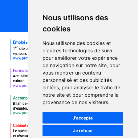
Conditions générales d'utilisation
Politique de confidentialité
Partenaires
Nous utilisons des
Plan du site
FAQ recruteurs
cookies
FAQ
Emploi
Nous utilisons des cookies et
er
1
site emploi du secteur culturel 784.000 visites et 230.000
d'autres technologies de suivi
visiteurs uniques par mois.
pour améliorer votre expérience
www.profilculture.com
de navigation sur notre site, pour
Formation
vous montrer un contenu
Actualités, guide et annuaire des formations aux métiers de la
personnalisé et des publicités
culture.
www.profilculture-formation.com
ciblées, pour analyser le trafic de
notre site et pour comprendre la
Accompagnement professionnel
provenance de nos visiteurs.
Bilan de compétences, coaching, techniques de recherche
d'emploi, entretien conseil.
www.profilculture-competences.com
J'accepte
Cabinet de recrutement
Je refuse
Le spécialiste du secteur culturel, une cvthèque de 86.000 CV
et réseau unique de professionnels.