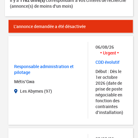
Il y a
1162 offre(s)
correspondant à vos critères de recherche
(annonce(s) de moins d'un mois)
L'annonce demandée a été désactivée
06/08/26
Urgent
CDD évolutif
Responsable administration et
Début : Dès le
pilotage
1er octobre
Métis’Gwa
2026 (date de
prise de poste
Les Abymes (97)
négociable en
fonction des
contraintes
d’installation)