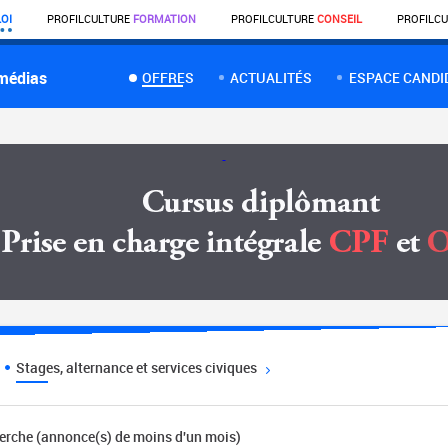
OI
PROFIL
CULTURE
FORMATION
PROFIL
CULTURE
CONSEIL
PROFIL
CU
 médias
OFFRES
ACTUALITÉS
ESPACE CANDI
Stages, alternance et services civiques
herche (annonce(s) de moins d'un mois)