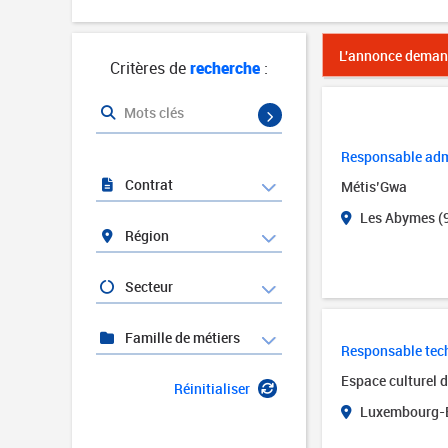
L'annonce demand
Critères de
recherche
:
Mots clés
Responsable admi
Contrat
Métis’Gwa
Les Abymes (
Région
Secteur
Famille de métiers
Responsable tech
Espace culturel 
Réinitialiser
Luxembourg-B