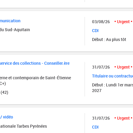
munication
03/08/26
Urgent
 du Sud-Aquitain
CDI
Début : Au plus tôt
rvice des collections - Conseiller.ère
31/07/26
Urgent
Titulaire ou contractu
rne et contemporain de Saint-Étienne
C+)
Début : Lundi 1er mar
2027
 (42)
 / vidéo
31/07/26
Urgent
nationale Tarbes Pyrénées
CDI