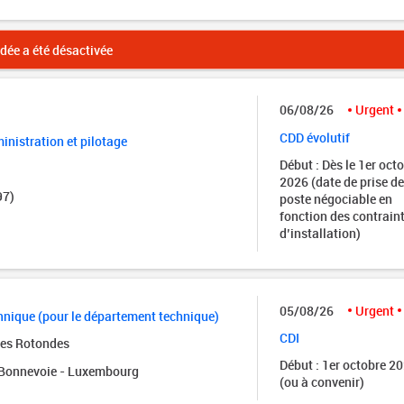
ée a été désactivée
06/08/26
Urgent
CDD évolutif
nistration et pilotage
Début : Dès le 1er oct
2026 (date de prise de
97)
poste négociable en
fonction des contrain
d’installation)
05/08/26
Urgent
nique (pour le département technique)
CDI
des Rotondes
Début : 1er octobre 2
onnevoie - Luxembourg
(ou à convenir)