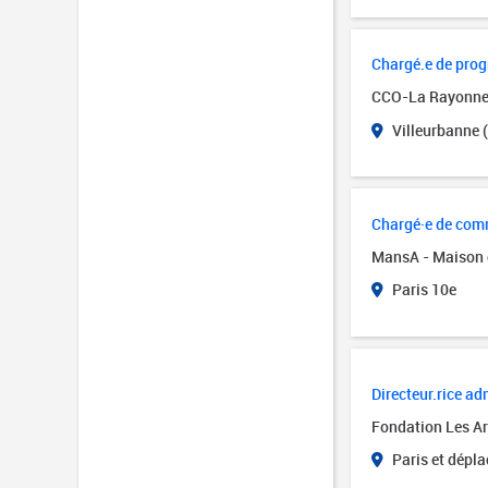
Chargé.e de pro
CCO-La Rayonn
Villeurbanne 
Chargé·e de comm
MansA - Maison 
Paris 10e
Directeur.rice adm
Fondation Les Art
Paris et dépl