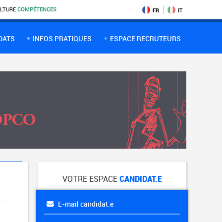
LTURE
COMPÉTENCES
FR
IT
DATS
INFOS PRATIQUES
ESPACE RECRUTEURS
VOTRE ESPACE
CANDIDAT.E
E-mail candidat.e