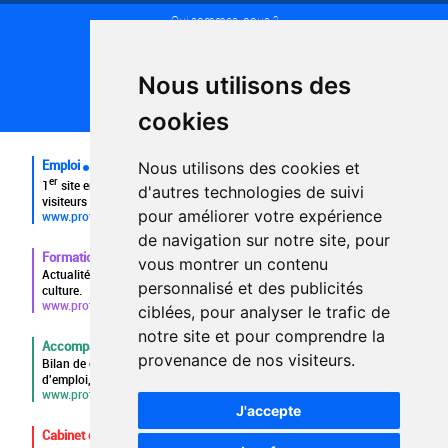
Qui sommes-nous ?
Conditions générales d'utilisation
Politique de confidentialité
Partenaires
Nous utilisons des
Plan du site
FAQ recruteurs
cookies
FAQ
Emploi
Nous utilisons des cookies et
er
1
site emploi du secteur culturel 784.000 visites et 230.000
d'autres technologies de suivi
visiteurs uniques par mois.
pour améliorer votre expérience
www.profilculture.com
de navigation sur notre site, pour
Formation
vous montrer un contenu
Actualités, guide et annuaire des formations aux métiers de la
personnalisé et des publicités
culture.
www.profilculture-formation.com
ciblées, pour analyser le trafic de
notre site et pour comprendre la
Accompagnement professionnel
provenance de nos visiteurs.
Bilan de compétences, coaching, techniques de recherche
d'emploi, entretien conseil.
www.profilculture-competences.com
J'accepte
Cabinet de recrutement