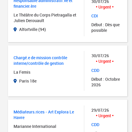
Responsable administratif.ve et
30/07/26
financier.ère
Urgent
Le Théâtre du Corps Pietragalla et
CDI
Julien Derouault
Début : Dès que
Alfortville (94)
possible
30/07/26
Chargé.e de mission contrôle
Urgent
interne/contrôle de gestion
CDD
La Femis
Début : Octobre
Paris 18e
2026
29/07/26
Médiateurs.rices - Art Explora Le
Urgent
Havre
CDD
Marianne International