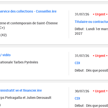
rvice des collections - Conseiller.ère
31/07/26
Urgent
Titulaire ou contractu
rne et contemporain de Saint-Étienne
C+)
Début : Lundi 1er mar
2027
 (42)
 / vidéo
31/07/26
Urgent
nationale Tarbes Pyrénées
CDI
Début : Dès que possi
istratif.ve et financier.ère
30/07/26
Urgent
ps Pietragalla et Julien Derouault
CDI
)
Début : Dès que possi