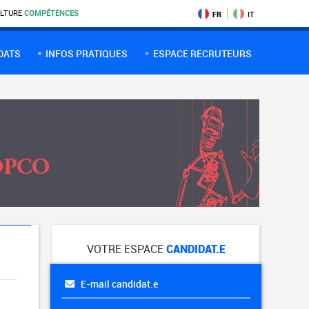
LTURE
COMPÉTENCES
FR
IT
DATS
INFOS PRATIQUES
ESPACE RECRUTEURS
VOTRE ESPACE
CANDIDAT.E
E-mail candidat.e