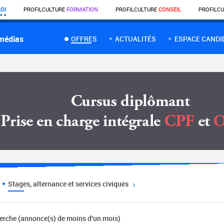
OI
PROFIL
CULTURE
FORMATION
PROFIL
CULTURE
CONSEIL
PROFIL
CU
 médias
OFFRES
ACTUALITÉS
ESPACE CANDI
Stages, alternance et services civiques
herche (annonce(s) de moins d'un mois)