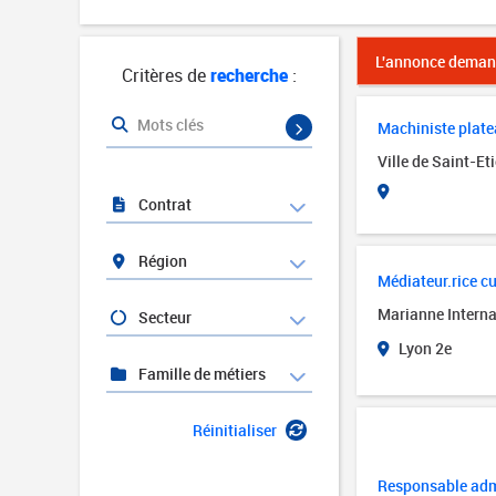
L'annonce demand
Critères de
recherche
:
Mots clés
Machiniste platea
Ville de Saint-Et
Contrat
Région
Médiateur.rice cul
Marianne Interna
Secteur
Lyon 2e
Famille de métiers
Réinitialiser
Responsable admi