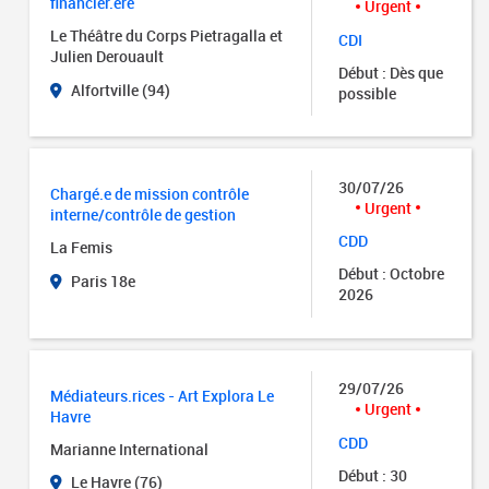
financier.ère
Urgent
Le Théâtre du Corps Pietragalla et
CDI
Julien Derouault
Début : Dès que
Alfortville (94)
possible
30/07/26
Chargé.e de mission contrôle
Urgent
interne/contrôle de gestion
CDD
La Femis
Début : Octobre
Paris 18e
2026
29/07/26
Médiateurs.rices - Art Explora Le
Urgent
Havre
CDD
Marianne International
Début : 30
Le Havre (76)