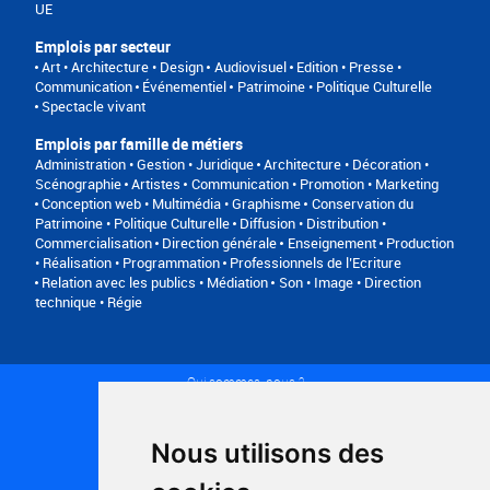
UE
Emplois par secteur
Art • Architecture • Design
Audiovisuel
Edition • Presse •
Communication
Événementiel
Patrimoine • Politique Culturelle
Spectacle vivant
Emplois par famille de métiers
Administration • Gestion • Juridique
Architecture • Décoration •
Scénographie
Artistes
Communication • Promotion • Marketing
Conception web • Multimédia • Graphisme
Conservation du
Patrimoine • Politique Culturelle
Diffusion • Distribution •
Commercialisation
Direction générale
Enseignement
Production
• Réalisation • Programmation
Professionnels de l’Ecriture
Relation avec les publics • Médiation
Son • Image • Direction
technique • Régie
Qui sommes-nous ?
Conditions générales d'utilisation
Politique de confidentialité
Partenaires
Nous utilisons des
Plan du site
FAQ recruteurs
FAQ