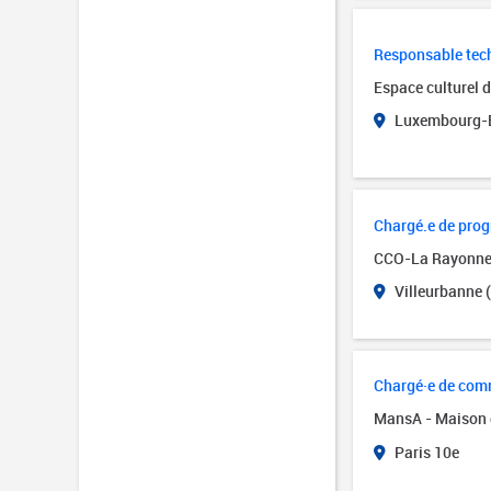
Responsable tech
Espace culturel 
Luxembourg-B
Chargé.e de pro
CCO-La Rayonn
Villeurbanne 
Chargé·e de comm
MansA - Maison 
Paris 10e