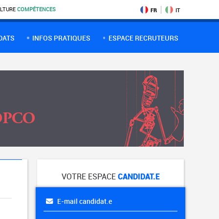
LTURE
COMPÉTENCES
FR
IT
DATS
INFOS PRATIQUES
ESPACE RECRUTEURS
VOTRE ESPACE
CANDIDAT.E
E-mail candidat.e