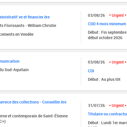
03/08/26
Urgent
inistratif.ve et financier.ère
CDD 4 mois minimum
s Florissants - William Christie
Début : Fin septembre
acements en Vendée
début octobre 2026
munication
03/08/26
Urgent
 du Sud-Aquitain
CDI
Début : Au plus tôt
rvice des collections - Conseiller.ère
31/07/26
Urgent
Titulaire ou contractu
rne et contemporain de Saint-Étienne
C+)
Début : Lundi 1er mar