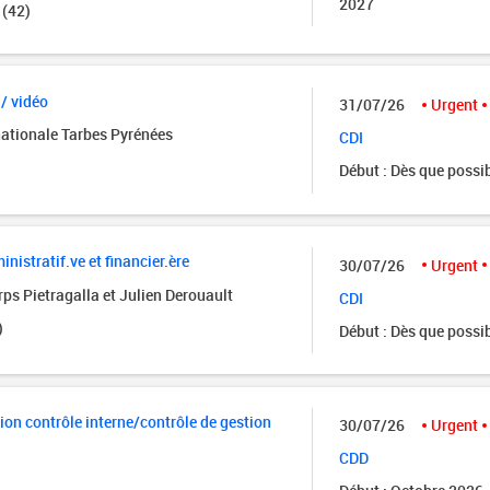
2027
 (42)
 / vidéo
31/07/26
Urgent
nationale Tarbes Pyrénées
CDI
Début : Dès que possi
istratif.ve et financier.ère
30/07/26
Urgent
ps Pietragalla et Julien Derouault
CDI
)
Début : Dès que possi
ion contrôle interne/contrôle de gestion
30/07/26
Urgent
CDD