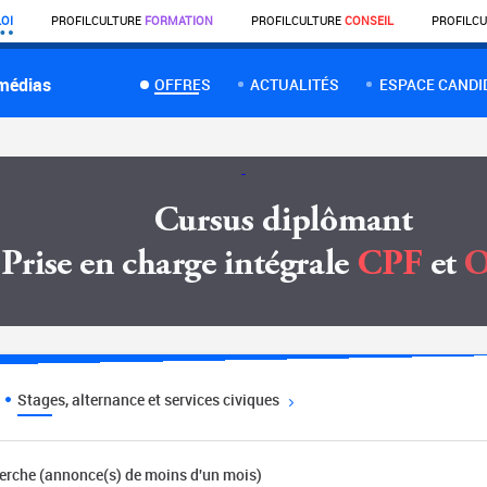
OI
PROFIL
CULTURE
FORMATION
PROFIL
CULTURE
CONSEIL
PROFIL
CU
 médias
OFFRES
ACTUALITÉS
ESPACE CANDI
Stages, alternance et services civiques
herche (annonce(s) de moins d'un mois)