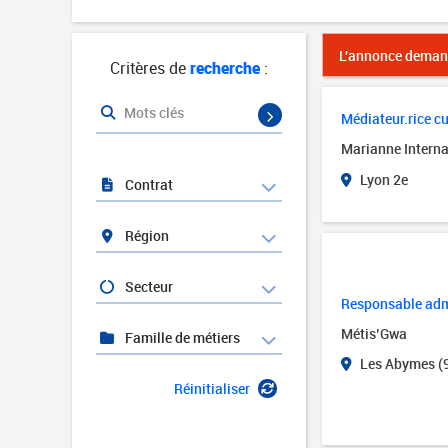
L'annonce demand
Critères de
recherche
:
Mots clés
Médiateur.rice cul
Marianne Interna
Lyon 2e
Contrat
Région
Secteur
Responsable admi
Métis’Gwa
Famille de métiers
Les Abymes (
Réinitialiser