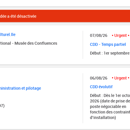
ée a été désactivée
turel.lle
07/08/26
Urgent
tional - Musée des Confluences
CDD - Temps partiel
Début : 1er septembre
06/08/26
Urgent
CDD évolutif
nistration et pilotage
Début : Dès le 1er oct
2026 (date de prise de
97)
poste négociable en
fonction des contrain
d’installation)