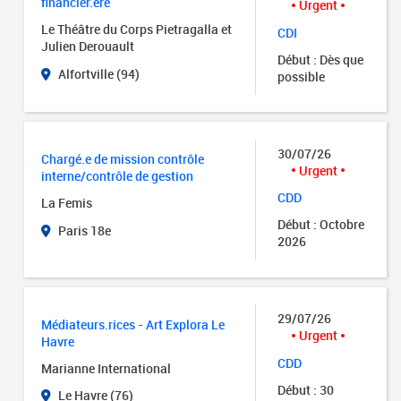
financier.ère
Urgent
Le Théâtre du Corps Pietragalla et
CDI
Julien Derouault
Début : Dès que
Alfortville (94)
possible
30/07/26
Chargé.e de mission contrôle
Urgent
interne/contrôle de gestion
CDD
La Femis
Début : Octobre
Paris 18e
2026
29/07/26
Médiateurs.rices - Art Explora Le
Urgent
Havre
CDD
Marianne International
Début : 30
Le Havre (76)