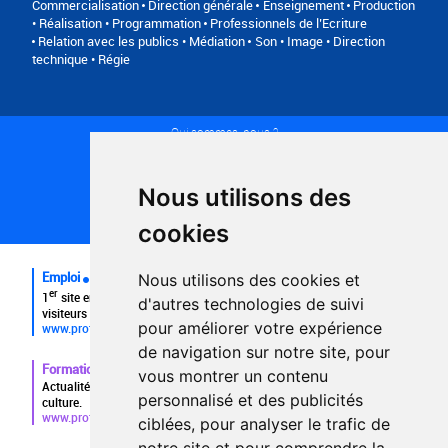
Commercialisation
Direction générale
Enseignement
Production
• Réalisation • Programmation
Professionnels de l’Ecriture
Relation avec les publics • Médiation
Son • Image • Direction
technique • Régie
Qui sommes-nous ?
Conditions générales d'utilisation
Politique de confidentialité
Partenaires
Nous utilisons des
Plan du site
FAQ recruteurs
cookies
FAQ
Emploi
Nous utilisons des cookies et
er
1
site emploi du secteur culturel 784.000 visites et 230.000
d'autres technologies de suivi
visiteurs uniques par mois.
pour améliorer votre expérience
www.profilculture.com
de navigation sur notre site, pour
Formation
vous montrer un contenu
Actualités, guide et annuaire des formations aux métiers de la
personnalisé et des publicités
culture.
www.profilculture-formation.com
ciblées, pour analyser le trafic de