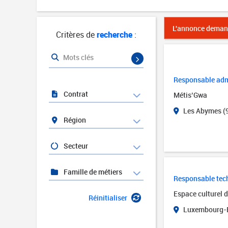
L'annonce demand
Critères de
recherche
:
Mots clés
Responsable admi
Contrat
Métis’Gwa
Les Abymes (
Région
Secteur
Famille de métiers
Responsable tech
Espace culturel 
Réinitialiser
Luxembourg-B