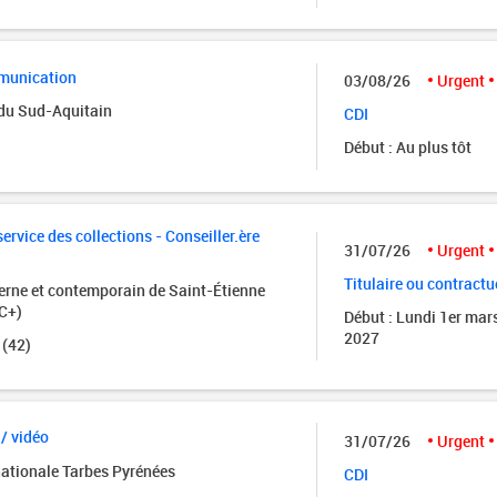
munication
03/08/26
Urgent
 du Sud-Aquitain
CDI
Début : Au plus tôt
rvice des collections - Conseiller.ère
31/07/26
Urgent
Titulaire ou contractu
rne et contemporain de Saint-Étienne
C+)
Début : Lundi 1er mar
2027
 (42)
 / vidéo
31/07/26
Urgent
nationale Tarbes Pyrénées
CDI