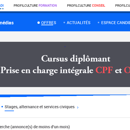
OI
PROFIL
CULTURE
FORMATION
PROFIL
CULTURE
CONSEIL
PROFIL
CU
 médias
OFFRES
ACTUALITÉS
ESPACE CANDI
Stages, alternance et services civiques
herche (annonce(s) de moins d'un mois)