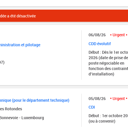
ée a été désactivée
06/08/26
Urgent
CDD évolutif
nistration et pilotage
Début : Dès le 1er oct
2026 (date de prise de
97)
poste négociable en
fonction des contrain
d’installation)
05/08/26
Urgent
nique (pour le département technique)
CDI
des Rotondes
Début : 1er octobre 2
onnevoie - Luxembourg
(ou à convenir)