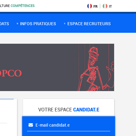
LTURE
COMPÉTENCES
FR
IT
DATS
INFOS PRATIQUES
ESPACE RECRUTEURS
VOTRE ESPACE
CANDIDAT.E
E-mail candidat.e