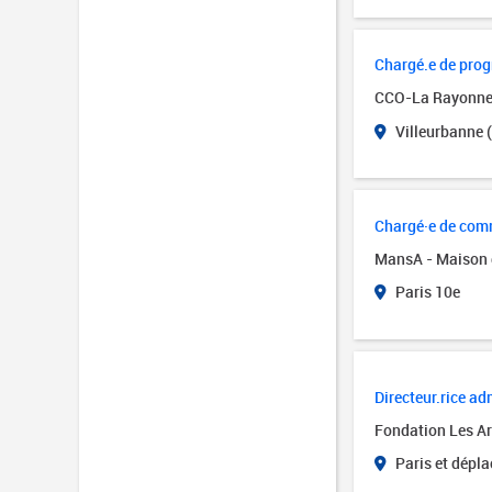
Chargé.e de pro
CCO-La Rayonn
Villeurbanne 
Chargé·e de comm
MansA - Maison 
Paris 10e
Directeur.rice adm
Fondation Les Art
Paris et dépl