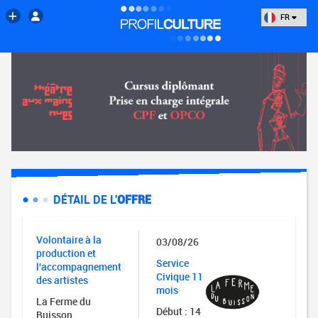
FR
DÉTAIL DE L'
OFFRE
Volontaire à la
03/08/26
production et
Service
l'accompagnement
Civique 11
des artistes
mois
La Ferme du
Début : 14
Buisson