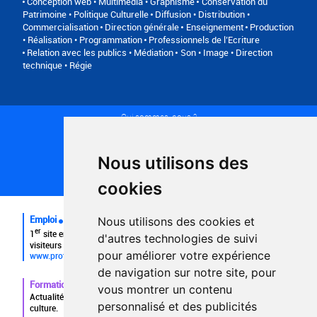
Conception web • Multimédia • Graphisme
Conservation du
Patrimoine • Politique Culturelle
Diffusion • Distribution •
Commercialisation
Direction générale
Enseignement
Production
• Réalisation • Programmation
Professionnels de l’Ecriture
Relation avec les publics • Médiation
Son • Image • Direction
technique • Régie
Qui sommes-nous ?
Conditions générales d'utilisation
Politique de confidentialité
Partenaires
Nous utilisons des
Plan du site
FAQ recruteurs
cookies
FAQ
Emploi
Nous utilisons des cookies et
er
1
site emploi du secteur culturel 784.000 visites et 230.000
d'autres technologies de suivi
visiteurs uniques par mois.
pour améliorer votre expérience
www.profilculture.com
de navigation sur notre site, pour
Formation
vous montrer un contenu
Actualités, guide et annuaire des formations aux métiers de la
personnalisé et des publicités
culture.