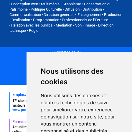
Conception web • Multimédia • Graphisme
Conservation du
Patrimoine • Politique Culturelle
Diffusion • Distribution •
Commercialisation
Direction générale
Enseignement
Production
• Réalisation • Programmation
Professionnels de l’Ecriture
Relation avec les publics • Médiation
Son • Image • Direction
technique • Régie
Qui sommes-nous ?
Conditions générales d'utilisation
Politique de confidentialité
Partenaires
Nous utilisons des
Plan du site
FAQ recruteurs
cookies
FAQ
Emploi
Nous utilisons des cookies et
er
1
site emploi du secteur culturel 784.000 visites et 230.000
d'autres technologies de suivi
visiteurs uniques par mois.
pour améliorer votre expérience
www.profilculture.com
de navigation sur notre site, pour
Formation
vous montrer un contenu
Actualités, guide et annuaire des formations aux métiers de la
personnalisé et des publicités
culture.