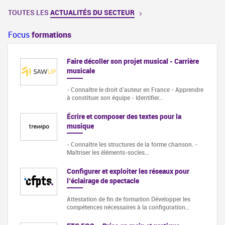
TOUTES LES
ACTUALITÉS DU SECTEUR
Focus
formations
l - Carrière
Développer son projet musical à l’heure du
numérique
nce - Apprendre
Attestation d'assiduité Objectifs : Comprendre
l'environnement numérique actuel…
our la
Costumier.ère
titre inscrit au RNCP niveau 5 Acquérir les
fondamentaux des métiers du costume.…
me chanson. -
Atelier préparatoire aux écoles d'arts
eaux pour
appliqués
1ère année de Bachelor Design (Première
lopper les
guration…
année commune des cycles Bachelor Design
Graphique et Design d’Espace)