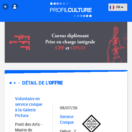
FR
DÉTAIL DE L'
OFFRE
Volontaire en
service civique
08/07/26
à la Galerie
Pictura
Service
Civique
Pont des Arts -
Mairie de
Début : 7