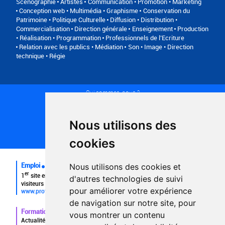
Scénographie
Artistes
Communication • Promotion • Marketing
Conception web • Multimédia • Graphisme
Conservation du
Patrimoine • Politique Culturelle
Diffusion • Distribution •
Commercialisation
Direction générale
Enseignement
Production
• Réalisation • Programmation
Professionnels de l’Ecriture
Relation avec les publics • Médiation
Son • Image • Direction
technique • Régie
Qui sommes-nous ?
Conditions générales d'utilisation
Politique de confidentialité
Partenaires
Nous utilisons des
Plan du site
FAQ recruteurs
cookies
FAQ
Emploi
Nous utilisons des cookies et
er
1
site emploi du secteur culturel 784.000 visites et 230.000
d'autres technologies de suivi
visiteurs uniques par mois.
pour améliorer votre expérience
www.profilculture.com
de navigation sur notre site, pour
Formation
vous montrer un contenu
Actualités, guide et annuaire des formations aux métiers de la