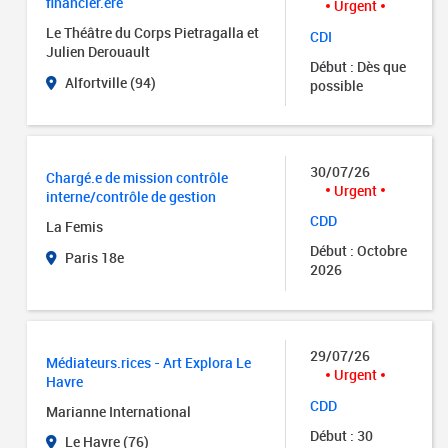
financier.ère
Urgent
Le Théâtre du Corps Pietragalla et
CDI
Julien Derouault
Début : Dès que
Alfortville (94)
possible
30/07/26
Chargé.e de mission contrôle
Urgent
interne/contrôle de gestion
CDD
La Femis
Début : Octobre
Paris 18e
2026
29/07/26
Médiateurs.rices - Art Explora Le
Urgent
Havre
CDD
Marianne International
Début : 30
Le Havre (76)