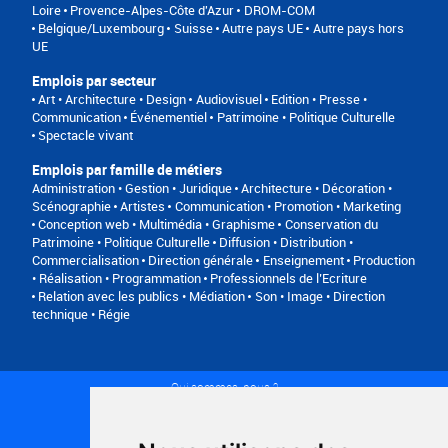
Loire
Provence-Alpes-Côte d'Azur
DROM-COM
Belgique/Luxembourg
Suisse
Autre pays UE
Autre pays hors
UE
Emplois par secteur
Art • Architecture • Design
Audiovisuel
Edition • Presse •
Communication
Événementiel
Patrimoine • Politique Culturelle
Spectacle vivant
Emplois par famille de métiers
Administration • Gestion • Juridique
Architecture • Décoration •
Scénographie
Artistes
Communication • Promotion • Marketing
Conception web • Multimédia • Graphisme
Conservation du
Patrimoine • Politique Culturelle
Diffusion • Distribution •
Commercialisation
Direction générale
Enseignement
Production
• Réalisation • Programmation
Professionnels de l’Ecriture
Relation avec les publics • Médiation
Son • Image • Direction
technique • Régie
Qui sommes-nous ?
Conditions générales d'utilisation
Politique de confidentialité
Partenaires