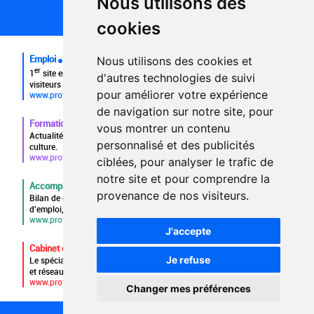
Nous utilisons des
Plan du site
FAQ recruteurs
cookies
FAQ
Emploi
Nous utilisons des cookies et
er
1
site emploi du secteur culturel 784.000 visites et 230.000
d'autres technologies de suivi
visiteurs uniques par mois.
pour améliorer votre expérience
www.profilculture.com
de navigation sur notre site, pour
Formation
vous montrer un contenu
Actualités, guide et annuaire des formations aux métiers de la
personnalisé et des publicités
culture.
www.profilculture-formation.com
ciblées, pour analyser le trafic de
notre site et pour comprendre la
Accompagnement professionnel
provenance de nos visiteurs.
Bilan de compétences, coaching, techniques de recherche
d'emploi, entretien conseil.
www.profilculture-competences.com
J'accepte
Cabinet de recrutement
Je refuse
Le spécialiste du secteur culturel, une cvthèque de 86.000 CV
et réseau unique de professionnels.
www.profilculture-conseil.com/cabinet-recrutement
Changer mes préférences