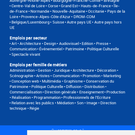
Auvergne-Rhône-Alpes
Bourgogne-Franche-Comté
Bretagne
Centre-Val de Loire
Corse
Grand Est
Hauts-de-France
Île-
de-France
Normandie
Nouvelle-Aquitaine
Occitanie
Pays de la
Loire
Provence-Alpes-Côte d'Azur
DROM-COM
Belgique/Luxembourg
Suisse
Autre pays UE
Autre pays hors
UE
Emplois par secteur
Art • Architecture • Design
Audiovisuel
Edition • Presse •
Communication
Événementiel
Patrimoine • Politique Culturelle
Spectacle vivant
Emplois par famille de métiers
Administration • Gestion • Juridique
Architecture • Décoration •
Scénographie
Artistes
Communication • Promotion • Marketing
Conception web • Multimédia • Graphisme
Conservation du
Patrimoine • Politique Culturelle
Diffusion • Distribution •
Commercialisation
Direction générale
Enseignement
Production
• Réalisation • Programmation
Professionnels de l’Ecriture
Relation avec les publics • Médiation
Son • Image • Direction
technique • Régie
Qui sommes-nous ?