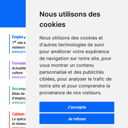
Conditions générales d'utilisation
Politique de confidentialité
Partenaires
Nous utilisons des
Plan du site
FAQ recruteurs
cookies
FAQ
Emploi
Nous utilisons des cookies et
er
1
site emploi du secteur culturel 784.000 visites et 230.000
d'autres technologies de suivi
visiteurs uniques par mois.
pour améliorer votre expérience
www.profilculture.com
de navigation sur notre site, pour
Formation
vous montrer un contenu
Actualités, guide et annuaire des formations aux métiers de la
personnalisé et des publicités
culture.
www.profilculture-formation.com
ciblées, pour analyser le trafic de
notre site et pour comprendre la
Accompagnement professionnel
provenance de nos visiteurs.
Bilan de compétences, coaching, techniques de recherche
d'emploi, entretien conseil.
www.profilculture-competences.com
J'accepte
Cabinet de recrutement
Je refuse
Le spécialiste du secteur culturel, une cvthèque de 86.000 CV
et réseau unique de professionnels.
www.profilculture-conseil.com/cabinet-recrutement