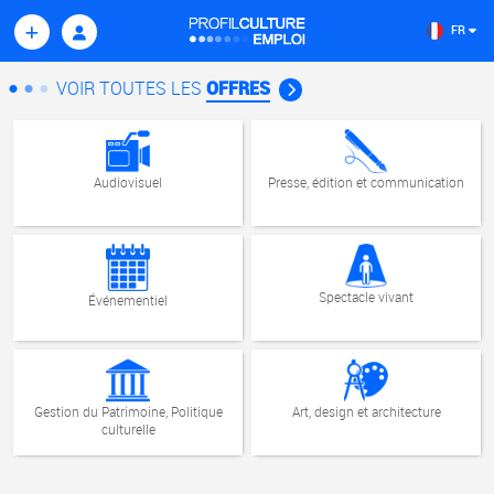
évolution
professionnelle
FR
VOIR TOUTES LES
OFFRES
Audiovisuel
Presse, édition et communication
Spectacle vivant
Événementiel
Gestion du Patrimoine, Politique
Art, design et architecture
culturelle