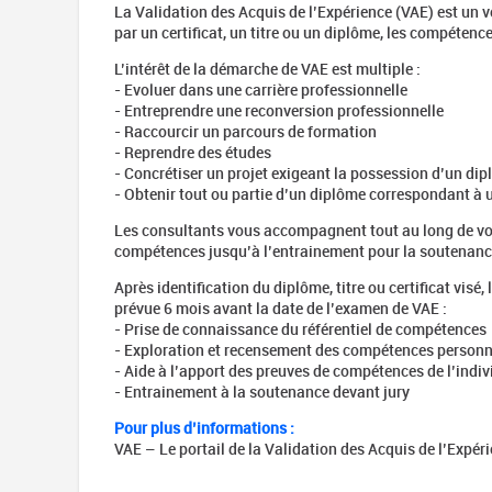
Atelier
La Validation des Acquis de l’Expérience (VAE) est un vé
Emploi
par un certificat, un titre ou un diplôme, les compétenc
Culture
L’intérêt de la démarche de VAE est multiple :
Coaching
- Evoluer dans une carrière professionnelle
Bilan de
- Entreprendre une reconversion professionnelle
compétences
- Raccourcir un parcours de formation
- Reprendre des études
Accompagnement
- Concrétiser un projet exigeant la possession d’un di
VAE
- Obtenir tout ou partie d’un diplôme correspondant à 
Recherche
d'emploi
Les consultants vous accompagnent tout au long de vot
compétences jusqu’à l’entrainement pour la soutenance
Se
préparer
Après identification du diplôme, titre ou certificat vis
à la
prévue 6 mois avant la date de l’examen de VAE :
recherche
- Prise de connaissance du référentiel de compétences
d’emploi
- Exploration et recensement des compétences personn
- Aide à l’apport des preuves de compétences de l’indiv
Comment
- Entrainement à la soutenance devant jury
rédiger
son CV
Pour plus d’informations :
en ligne
VAE – Le portail de la Validation des Acquis de l’Expér
Comment
rédiger sa