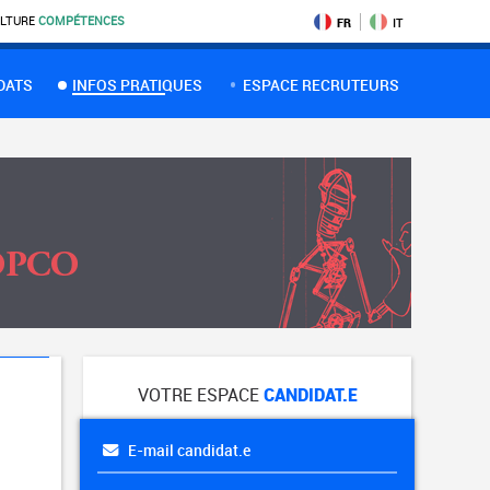
LTURE
COMPÉTENCES
FR
IT
DATS
INFOS PRATIQUES
ESPACE RECRUTEURS
VOTRE ESPACE
CANDIDAT.E
E-mail candidat.e