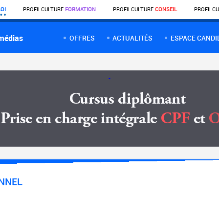
OI
PROFIL
CULTURE
FORMATION
PROFIL
CULTURE
CONSEIL
PROFIL
CU
 médias
OFFRES
ACTUALITÉS
ESPACE CANDI
NNEL