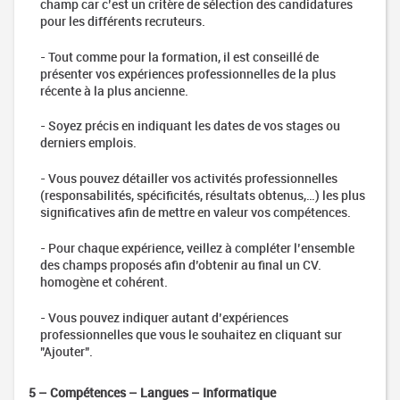
champ car c’est un critère de sélection des candidatures
organismes
pour les différents recruteurs.
publics
Les
- Tout comme pour la formation, il est conseillé de
concours
présenter vos expériences professionnelles de la plus
Travailler
récente à la plus ancienne.
à
l'étranger
- Soyez précis en indiquant les dates de vos stages ou
derniers emplois.
Définissez
votre
- Vous pouvez détailler vos activités professionnelles
projet
(responsabilités, spécificités, résultats obtenus,…) les plus
Trouvez
significatives afin de mettre en valeur vos compétences.
un
emploi
- Pour chaque expérience, veillez à compléter l’ensemble
des champs proposés afin d’obtenir au final un CV.
Préparez
homogène et cohérent.
votre
départ
- Vous pouvez indiquer autant d’expériences
Fiches
professionnelles que vous le souhaitez en cliquant sur
métiers
"Ajouter".
Marketing
Artist
5 – Compétences – Langues – Informatique