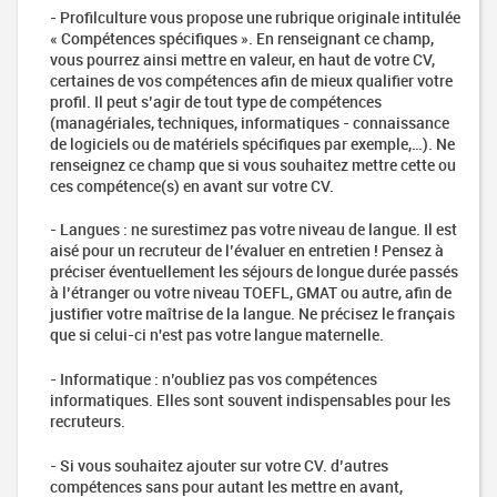
Outsourcing
- Profilculture vous propose une rubrique originale intitulée
manager
« Compétences spécifiques ». En renseignant ce champ,
vous pourrez ainsi mettre en valeur, en haut de votre CV,
User
certaines de vos compétences afin de mieux qualifier votre
researcher
profil. Il peut s’agir de tout type de compétences
Head of
(managériales, techniques, informatiques - connaissance
analytics
de logiciels ou de matériels spécifiques par exemple,…). Ne
renseignez ce champ que si vous souhaitez mettre cette ou
Technical
ces compétence(s) en avant sur votre CV.
artist
UI
- Langues : ne surestimez pas votre niveau de langue. Il est
Artist
aisé pour un recruteur de l’évaluer en entretien ! Pensez à
préciser éventuellement les séjours de longue durée passés
Composer
à l’étranger ou votre niveau TOEFL, GMAT ou autre, afin de
Audio
justifier votre maîtrise de la langue. Ne précisez le français
director
que si celui-ci n'est pas votre langue maternelle.
- Informatique : n’oubliez pas vos compétences
informatiques. Elles sont souvent indispensables pour les
recruteurs.
- Si vous souhaitez ajouter sur votre CV. d’autres
compétences sans pour autant les mettre en avant,