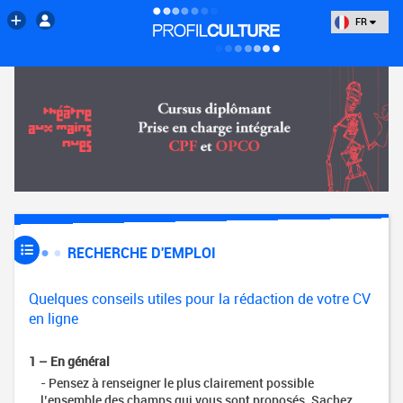
FR
RECHERCHE D'EMPLOI
Accompagnement
Présentation
Quelques conseils utiles pour la rédaction de votre CV
des services
en ligne
Atelier
Emploi
Culture
1 – En général
- Pensez à renseigner le plus clairement possible
Coaching
l’ensemble des champs qui vous sont proposés. Sachez