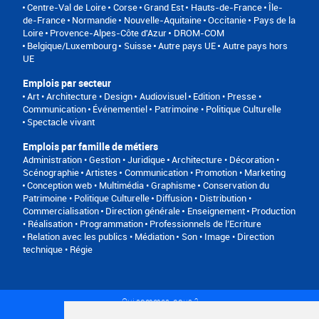
Centre-Val de Loire
Corse
Grand Est
Hauts-de-France
Île-
de-France
Normandie
Nouvelle-Aquitaine
Occitanie
Pays de la
Loire
Provence-Alpes-Côte d'Azur
DROM-COM
Belgique/Luxembourg
Suisse
Autre pays UE
Autre pays hors
UE
Emplois par secteur
Art • Architecture • Design
Audiovisuel
Edition • Presse •
Communication
Événementiel
Patrimoine • Politique Culturelle
Spectacle vivant
Emplois par famille de métiers
Administration • Gestion • Juridique
Architecture • Décoration •
Scénographie
Artistes
Communication • Promotion • Marketing
Conception web • Multimédia • Graphisme
Conservation du
Patrimoine • Politique Culturelle
Diffusion • Distribution •
Commercialisation
Direction générale
Enseignement
Production
• Réalisation • Programmation
Professionnels de l’Ecriture
Relation avec les publics • Médiation
Son • Image • Direction
technique • Régie
Qui sommes-nous ?
Conditions générales d'utilisation