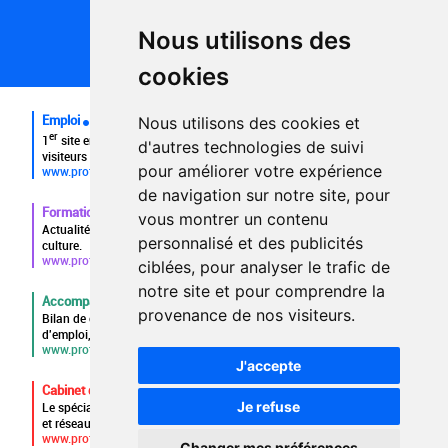
Politique de confidentialité
Partenaires
Nous utilisons des
Plan du site
FAQ recruteurs
cookies
FAQ
Emploi
Nous utilisons des cookies et
er
1
site emploi du secteur culturel 784.000 visites et 230.000
d'autres technologies de suivi
visiteurs uniques par mois.
pour améliorer votre expérience
www.profilculture.com
de navigation sur notre site, pour
Formation
vous montrer un contenu
Actualités, guide et annuaire des formations aux métiers de la
personnalisé et des publicités
culture.
www.profilculture-formation.com
ciblées, pour analyser le trafic de
notre site et pour comprendre la
Accompagnement professionnel
provenance de nos visiteurs.
Bilan de compétences, coaching, techniques de recherche
d'emploi, entretien conseil.
www.profilculture-competences.com
J'accepte
Cabinet de recrutement
Je refuse
Le spécialiste du secteur culturel, une cvthèque de 86.000 CV
et réseau unique de professionnels.
www.profilculture-conseil.com/cabinet-recrutement
Changer mes préférences