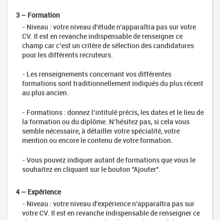
de
3 – Formation
recrutement
- Niveau : votre niveau d'étude n'apparaîtra pas sur votre
Les tests
CV. Il est en revanche indispensable de renseigner ce
d’évaluation
champ car c’est un critère de sélection des candidatures
Mini
pour les différents recruteurs.
lexique
RH
- Les renseignements concernant vos différentes
formations sont traditionnellement indiqués du plus récent
Fonctions
au plus ancien.
Publiques
Travailler
- Formations : donnez l’intitulé précis, les dates et le lieu de
dans la
la formation ou du diplôme. N’hésitez pas, si cela vous
fonction
semble nécessaire, à détailler votre spécialité, votre
publique
mention ou encore le contenu de votre formation.
La
fonction
- Vous pouvez indiquer autant de formations que vous le
territoriale
souhaitez en cliquant sur le bouton "Ajouter".
La
fonction
4 – Expérience
d’état
- Niveau : votre niveau d'expérience n'apparaîtra pas sur
votre CV. Il est en revanche indispensable de renseigner ce
Les