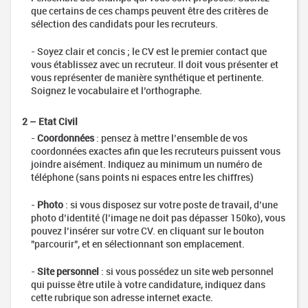
Bilan de
que certains de ces champs peuvent être des critères de
compétences
sélection des candidats pour les recruteurs.
Accompagnement
VAE
- Soyez clair et concis ; le CV est le premier contact que
vous établissez avec un recruteur. Il doit vous présenter et
Recherche
vous représenter de manière synthétique et pertinente.
d'emploi
Soignez le vocabulaire et l’orthographe.
Se
préparer
2 – Etat Civil
à la
-
Coordonnées
: pensez à mettre l’ensemble de vos
recherche
coordonnées exactes afin que les recruteurs puissent vous
d’emploi
joindre aisément. Indiquez au minimum un numéro de
Comment
téléphone (sans points ni espaces entre les chiffres)
rédiger
son CV
-
Photo
: si vous disposez sur votre poste de travail, d’une
en ligne
photo d’identité (l’image ne doit pas dépasser 150ko), vous
pouvez l’insérer sur votre CV. en cliquant sur le bouton
Comment
"parcourir", et en sélectionnant son emplacement.
rédiger sa
lettre de
motivation
-
Site personnel
: si vous possédez un site web personnel
qui puisse être utile à votre candidature, indiquez dans
Se préparer
cette rubrique son adresse internet exacte.
à l’entretien